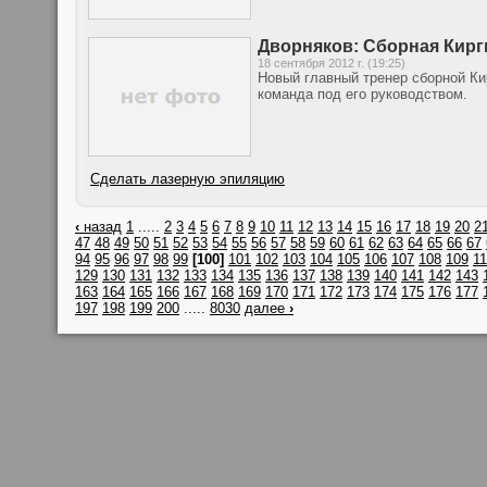
Дворняков: Сборная Кирг
18 сентября 2012 г. (19:25)
Новый главный тренер сборной Ки
команда под его руководством.
Сделать лазерную эпиляцию
‹
назад
1
.....
2
3
4
5
6
7
8
9
10
11
12
13
14
15
16
17
18
19
20
2
47
48
49
50
51
52
53
54
55
56
57
58
59
60
61
62
63
64
65
66
67
94
95
96
97
98
99
[100]
101
102
103
104
105
106
107
108
109
1
129
130
131
132
133
134
135
136
137
138
139
140
141
142
143
163
164
165
166
167
168
169
170
171
172
173
174
175
176
177
197
198
199
200
.....
8030
далее
›