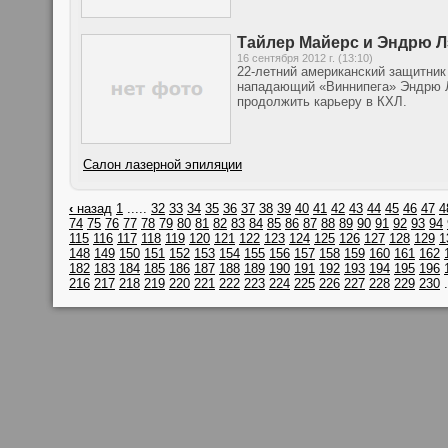
Тайлер Майерс и Эндрю Л
16 сентября 2012 г. (13:10)
22-летний американский защитник
нападающий «Виннипега» Эндрю Лэ
продолжить карьеру в КХЛ.
Салон лазерной эпиляции
‹
назад
1
.....
32
33
34
35
36
37
38
39
40
41
42
43
44
45
46
47
4
74
75
76
77
78
79
80
81
82
83
84
85
86
87
88
89
90
91
92
93
94
115
116
117
118
119
120
121
122
123
124
125
126
127
128
129
1
148
149
150
151
152
153
154
155
156
157
158
159
160
161
162
182
183
184
185
186
187
188
189
190
191
192
193
194
195
196
216
217
218
219
220
221
222
223
224
225
226
227
228
229
230
.