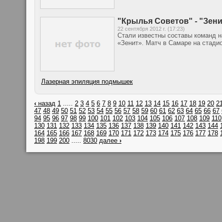
"Крылья Советов" - "Зен
22 сентября 2012 г. (17:23)
Стали известны составы команд н
«Зенит». Матч в Самаре на стадио
Лазерная эпиляция подмышек
‹
назад
1
.....
2
3
4
5
6
7
8
9
10
11
12
13
14
15
16
17
18
19
20
2
47
48
49
50
51
52
53
54
55
56
57
58
59
60
61
62
63
64
65
66
67
94
95
96
97
98
99
100
101
102
103
104
105
106
107
108
109
110
130
131
132
133
134
135
136
137
138
139
140
141
142
143
144
164
165
166
167
168
169
170
171
172
173
174
175
176
177
178
198
199
200
.....
8030
далее
›