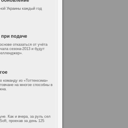
ь обновление
ной Украины каждый год
 при подаче
снове отказаться от учёта
ачала сезона-2013 и будут
«челленджер».
гое
ю команду из «Тоттенхэма»
товчане на многое способны в
кна.
е. Как и вчера, за руль сел
oft, проехав за день 125