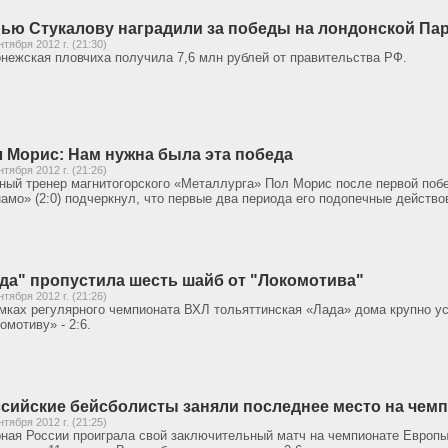
ью Стукалову наградили за победы на лондонской Па
нтября 2012 г. (21:30)
нежская пловчиха получила 7,6 млн рублей от правительства РФ.
 Морис: Нам нужна была эта победа
нтября 2012 г. (21:26)
ный тренер магнитогорского «Металлурга» Пол Морис после первой поб
амо» (2:0) подчеркнул, что первые два периода его подопечные действо
да" пропустила шесть шайб от "Локомотива"
нтября 2012 г. (21:26)
мках регулярного чемпионата ВХЛ тольяттинская «Лада» дома крупно у
омотиву» - 2:6.
сийские бейсболисты заняли последнее место на чем
нтября 2012 г. (21:25)
ная России проиграла свой заключительный матч на чемпионате Европы