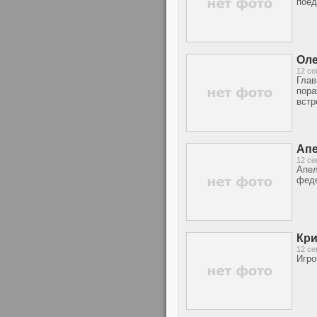
поед
Оле
12 се
Глав
пора
встр
Апе
12 се
Апел
феде
Кри
12 се
Игро