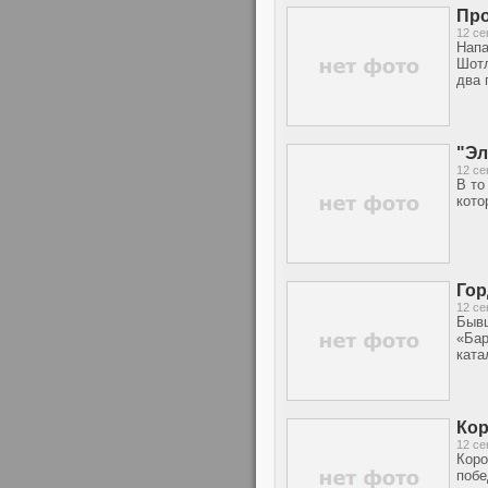
Про
12 се
Напа
Шотл
два 
"Эл
12 се
В то
кото
Гор
12 се
Бывш
«Бар
ката
Кор
12 се
Коро
побе