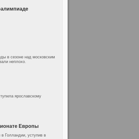
ралимпиаде
еды в сезоне над московским
вали неплохо.
ступила ярославскому
пионате Европы
 в Голландии, уступив в