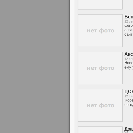
Бен
12 се
Сего
англ
сайт
Акс
12 се
Ново
ему 
ЦСК
12 се
Форв
сего
Дза