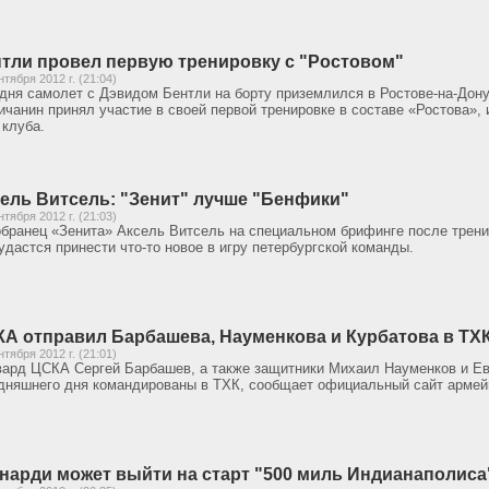
тли провел первую тренировку с "Ростовом"
нтября 2012 г. (21:04)
дня самолет с Дэвидом Бентли на борту приземлился в Ростове-на-Дону в
ичанин принял участие в своей первой тренировке в составе «Ростова»
 клуба.
ель Витсель: "Зенит" лучше "Бенфики"
нтября 2012 г. (21:03)
бранец «Зенита» Аксель Витсель на специальном брифинге после трени
удастся принести что-то новое в игру петербургской команды.
А отправил Барбашева, Науменкова и Курбатова в ТХ
нтября 2012 г. (21:01)
ард ЦСКА Сергей Барбашев, а также защитники Михаил Науменков и Ев
дняшнего дня командированы в ТХК, сообщает официальный сайт армей
нарди может выйти на старт "500 миль Индианаполиса