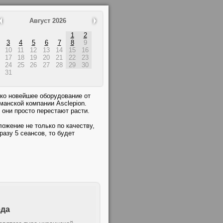
Август 2026
1
2
3
4
5
6
7
8
9
10
11
12
13
14
15
16
17
18
19
20
21
22
23
24
25
26
27
28
29
30
31
ко новейшее оборудование от
манской компании Asclepion.
они просто перестают расти.
ожение не только по качеству,
разу 5 сеансов, то будет
еда