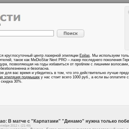
ся круглосуточный центр лазерной эпиляции
Epilas
. Мы используем толь
телей, такое как MeDioStar Next PRO – лазер последнего поколения Гер
дура, позволяющая на годы избавиться от проблем с лишними волосами, 
безболезненна и безопасна.
ое для вас время и убедитесь в том, что это действительно лучше предл
ая эпиляция подмышек
у нас стоит всего 1000 руб., а если вы оплатите с
 скидка 30%.
ао: В матче с "Карпатами" "Динамо" нужна только поб
нтября 2012 г. (21:49)