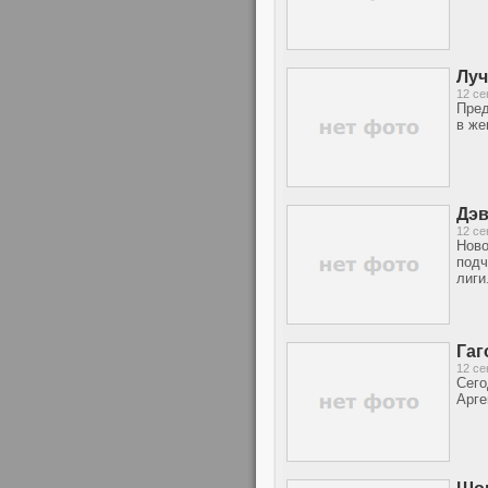
Луч
12 се
Пред
в же
Дэв
12 се
Ново
подч
лиги
Гаг
12 се
Сего
Арге