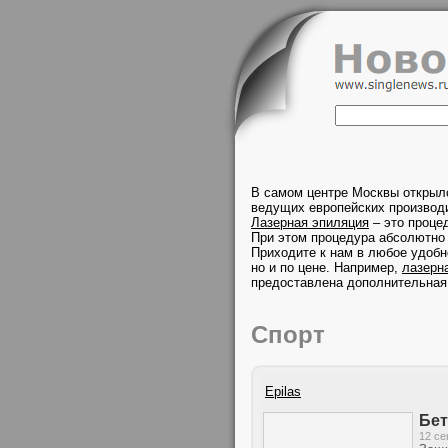
В самом центре Москвы открыл
ведущих европейских производи
Лазерная эпиляция
– это проце
При этом процедура абсолютно 
Приходите к нам в любое удобн
но и по цене. Например,
лазерн
предоставлена дополнительная
Спорт
Epilas
Бет
12 се