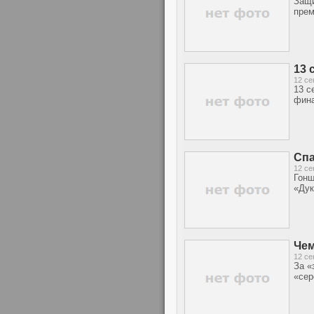
Защи
прем
13 
12 се
13 с
фина
Спа
12 се
Гонщ
«Дук
Чем
12 се
За «
«сер