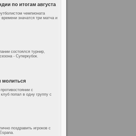
дии по итогам августа
футболистом чемпионата
 времени значатся три матча и
пании состоялся турнир,
сезона - Суперкубок.
и молиться
противостоянии с
клуб попал в одну группу с
ично поздравить игроков с
 Espana.