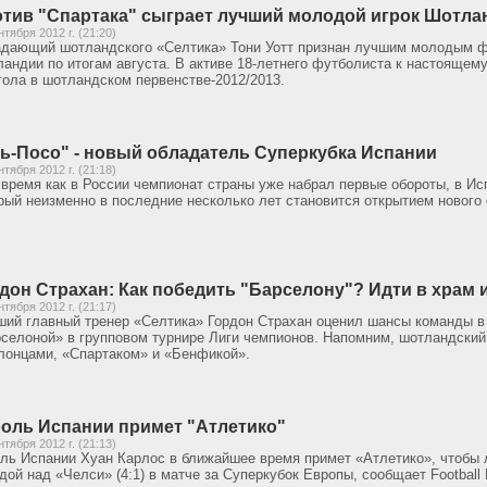
тив "Спартака" сыграет лучший молодой игрок Шотлан
нтября 2012 г. (21:20)
дающий шотландского «Селтика» Тони Уотт признан лучшим молодым 
андии по итогам августа. В активе 18-летнего футболиста к настоящему
гола в шотландском первенстве-2012/2013.
ь-Посо" - новый обладатель Суперкубка Испании
нтября 2012 г. (21:18)
 время как в России чемпионат страны уже набрал первые обороты, в Ис
рый неизменно в последние несколько лет становится открытием нового 
дон Страхан: Как победить "Барселону"? Идти в храм 
нтября 2012 г. (21:17)
ий главный тренер «Селтика» Гордон Страхан оценил шансы команды в 
селоной» в групповом турнире Лиги чемпионов. Напомним, шотландский 
лонцами, «Спартаком» и «Бенфикой».
оль Испании примет "Атлетико"
нтября 2012 г. (21:13)
ль Испании Хуан Карлос в ближайшее время примет «Атлетико», чтобы л
дой над «Челси» (4:1) в матче за Суперкубок Европы, сообщает Football