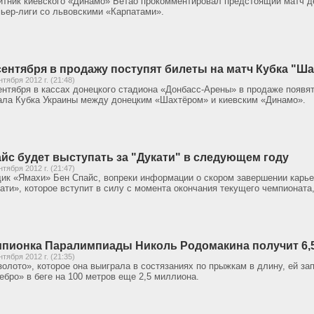
тник киевского «Динамо» Бетао прокомментировал предстоящий матч де
ьер-лиги со львовскими «Карпатами».
сентября в продажу поступят билеты на матч Кубка "Ша
нтября 2012 г. (21:48)
ентября в кассах донецкого стадиона «Донбасс-Арены» в продаже появят
ла Кубка Украины между донецким «Шахтёром» и киевским «Динамо».
йс будет выступать за "Дукати" в следующем году
нтября 2012 г. (21:47)
ик «Ямахи» Бен Спайс, вопреки информации о скором завершении карье
ати», которое вступит в силу с момента окончания текущего чемпионата
пионка Паралимпиады Николь Родомакина получит 6,
нтября 2012 г. (21:35)
золото», которое она выиграла в состязаниях по прыжкам в длину, ей за
ебро» в беге на 100 метров еще 2,5 миллиона.