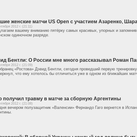
шие женские матчи US Open с участием Азаренко, Шар
нтября 2012 г. (21:11)
лагаем вашему вниманию пятёрку самых красивых, упорных и запомнив
нском одиночном разряде.
ид Бентли: О России мне много рассказывал Роман П
нтября 2012 г. (21:09)
бранец «Ростова» Дэвид Бентли, сегодня проведший первую тренировку
еркнул, что ему хотелось бы отличиться уже в одном из ближайших матч
.
о получил травму в матче за сборную Аргентины
нтября 2012 г. (21:08)
дня вечером полузащитник «Валенсии» Фернандо Гаго вернется в Испан
нтины.