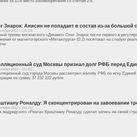
инке за 11-е место Великобритании со счетом 2:6.
г Знарок: Анисин не попадает в состав из-за большой
нтября 2012 г. (21:23)
ный тренер московского «Динамо» Олег Знарок после первого в регуля
жения от магнитогорского «Металлурга» (0:2) посетовал на слабую реа
ечи.
лляционный суд Москвы признал долг РФБ перед Еди
нтября 2012 г. (21:22)
ляционный суд города Москвы рассмотрел жалобу РФБ по иску Единой 
рации на сумму 37 232 222 рубля.
штиану Роналду: Я сконцентрирован на завоевании тр
нтября 2012 г. (21:21)
к мадридского «Реала» Криштиану Роналду сделал запись на своей стра