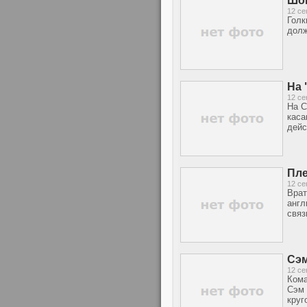
Шов
12 се
Голк
долж
На 
12 се
На С
каса
дейс
Пле
12 се
Врат
англ
связ
Сэм
12 се
Кома
Сэм 
круг