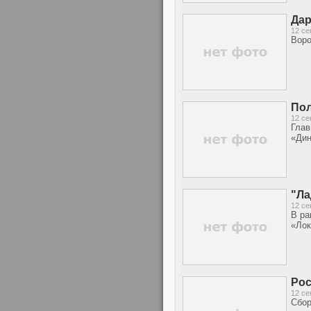
Дар
12 се
Воро
Пол
12 се
Глав
«Дин
"Ла
12 се
В ра
«Лок
Рос
12 се
Сбор