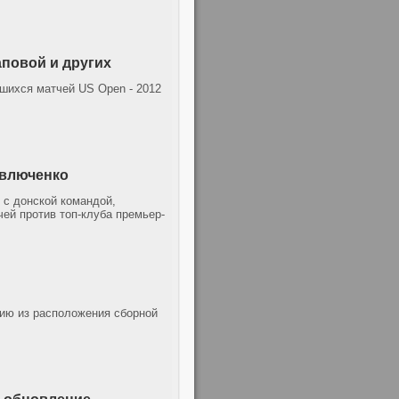
аповой и других
шихся матчей US Open - 2012
авлюченко
 с донской командой,
ей против топ-клуба премьер-
ию из расположения сборной