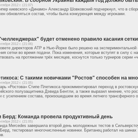
ковский: В сборной Украины каждый год должно быт
нтября 2012 г. (21:07)
ипер киевского «Динамо» Александр Шовковский подчеркнул, что в сбор
ен обновляться состав, чтобы была конкуренция между игроками.
"челленджерах" будет отменено правило касания сетки
нтября 2012 г. (21:06)
овете директоров ATP в Нью-Йорке было решено на экспериментальной о
ния сетки во время подачи. Пока изменения, которые вступят в силу с н
твовать на протяжении трёх месяцев, коснутся только турниров серии 
тикоса: С такими новичками "Ростов" способен на мно
нтября 2012 г. (21:05)
арь «Ростова» Стипе Плетикоса прокомментировал переход в ростовску
ийского полузащитника Дэвида Бентли, а также выразил мнение, что рос
и с усилением состава, произошедшем во время летнего трансферного о
 Берд: Команда провела продуктивный день
нтября 2012 г. (21:05)
нда Mercedes завершила второй день молодежных тестов в Сильверстоун
Берд, тестировал многочисленные новинки. Британец работал на шинах S
ов.