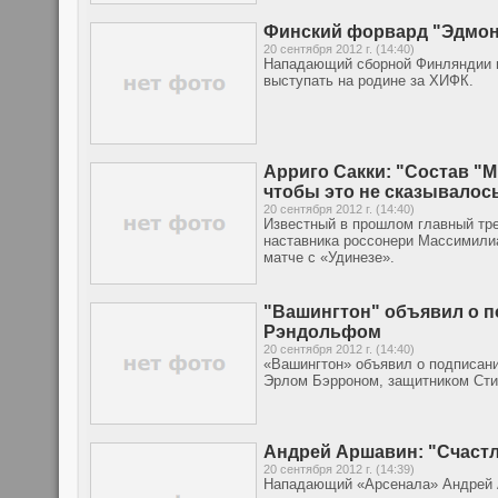
Финский форвард "Эдмон
20 сентября 2012 г. (14:40)
Нападающий сборной Финляндии и
выступать на родине за ХИФК.
Арриго Сакки: "Состав "М
чтобы это не сказывалос
20 сентября 2012 г. (14:40)
Известный в прошлом главный тр
наставника россонери Массимилиа
матче с «Удинезе».
"Вашингтон" объявил о п
Рэндольфом
20 сентября 2012 г. (14:40)
«Вашингтон» объявил о подписани
Эрлом Бэрроном, защитником Сти
Андрей Аршавин: "Счастл
20 сентября 2012 г. (14:39)
Нападающий «Арсенала» Андрей А