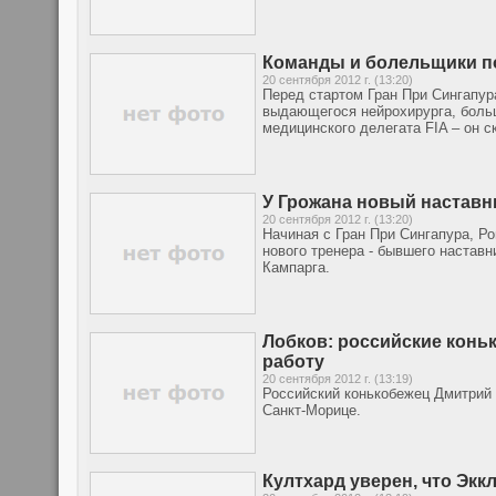
Команды и болельщики по
20 сентября 2012 г. (13:20)
Перед стартом Гран При Сингапур
выдающегося нейрохирурга, больш
медицинского делегата FIA – он 
У Грожана новый наставн
20 сентября 2012 г. (13:20)
Начиная с Гран При Сингапура, Р
нового тренера - бывшего настав
Кампарга.
Лобков: российские конь
работу
20 сентября 2012 г. (13:19)
Российский конькобежец Дмитрий 
Санкт-Морице.
Култхард уверен, что Экк