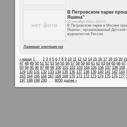
В Петровском парке прош
Яшина"
20 сентября 2012 г. (13:17)
В Петровском парке в Москве про
Яшина», организованный Детской
журналистов России.
Лазерная эпиляция ног
‹
назад
1
.....
2
3
4
5
6
7
8
9
10
11
12
13
14
15
16
17
18
19
20
2
47
48
49
50
51
52
53
54
55
56
57
58
59
60
61
62
63
64
65
66
67
93
94
95
96
97
98
99
100
101
102
103
104
105
106
107
108
109
129
130
131
132
133
134
135
136
137
138
139
140
141
142
143
163
164
165
166
167
168
169
170
171
172
173
174
175
176
177
197
198
199
200
.....
8030
далее
›