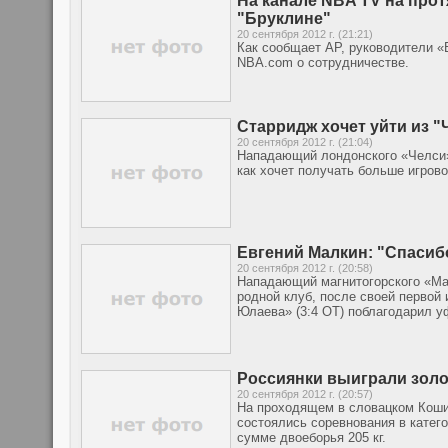
На канале NBA TV на прот
"Бруклине"
20 сентября 2012 г. (21:21)
Как сообщает AP, руководители 
NBA.com о сотрудничестве.
Старридж хочет уйти из "
20 сентября 2012 г. (21:04)
Нападающий лондонского «Челси»
как хочет получать больше игров
Евгений Малкин: "Спасиб
20 сентября 2012 г. (20:58)
Нападающий магнитогорского «Мат
родной клуб, после своей первой
Юлаева» (3:4 ОТ) поблагодарил 
Россиянки выиграли золо
20 сентября 2012 г. (20:57)
На проходящем в словацком Коши
состоялись соревнования в катего
сумме двоеборья 205 кг.