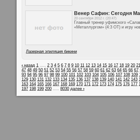
Венер Сафин: Сегодня Мал
20 сентября 2012 г. (20:47)
Главный тренер уфимского «Сала
«Металлургом» (4:3 OT) и игру н
Лазерная эпиляция бикини
‹
назад
1
.....
2
3
4
5
6
7
8
9
10
11
12
13
14
15
16
17
18
19
20
2
47
48
49
50
51
52
53
54
55
56
57
58
59
60
61
62
63
64
65
66
67
93
94
95
96
97
98
99
100
101
102
103
104
105
106
107
108
109
129
130
131
132
133
134
135
136
137
138
139
140
141
142
143
163
164
165
166
167
168
169
170
171
172
173
174
175
176
177
197
198
199
200
.....
8030
далее
›