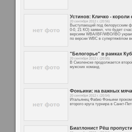
Устинов: Кличко - короли
20 сентября 2012 г. (20:56)
Выступающий под белорусским фл
0-0, 21 КО) заявил, что будет сч
версиям WBA/IBF/WBO/IBO украин
по версии WBC в супертяжёлом ве
"Белогорье" в рамках Ку
20 сентября 2012 г. (20:55)
В Смоленске продолжается второй
мужских команд.
Фоньини: на важных мяча
20 сентября 2012 г. (20:54)
Итальянец Фабио Фоньини проком
второго круга турнира в Санкт-Пет
Биатлонист Рёш пропусти