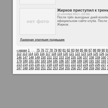
Жирков приступил к трен
12 сентября 2012 г. (21:50)
После трёх выходных дней возоб
официальном сайте клуба. После 
Жирков.
Лазерная эпиляция подмышек
‹
назад
1
.....
75
76
77
78
79
80
81
82
83
84
85
86
87
88
89
90
9
112
113
114
115
116
117
118
119
120
121
122
123
124
125
126
1
146
147
148
149
150
151
152
153
154
155
156
157
158
159
160
179
180
181
182
183
184
185
186
187
188
189
190
191
192
193
213
214
215
216
217
218
219
220
221
222
223
224
225
226
227
247
248
249
250
251
252
253
254
255
256
257
258
259
260
261