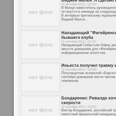
Виджей Малья: Я сделаю 
12 сентября 2012 г. (22:20)
В Монце заместитель руководител
останутся в команде на следующий
В интервью британскому журнали
Виджей Малья...
Нападающий "Фигейренсе
бывшего клуба
12 сентября 2012 г. (22:11)
Нападающий Себастьян Абреу дис
августе домашнем для «Фигейрен
информационные агентства.
Иньеста получил травму и
12 сентября 2012 г. (22:06)
Полузащитник испанской «Барсело
сентября домашнем матче против 
чемпионов.
Бондаренко: Ривалдо хоче
скорости
12 сентября 2012 г. (22:01)
Виктор Бондаренко, российский т
известный бразильский нападающи