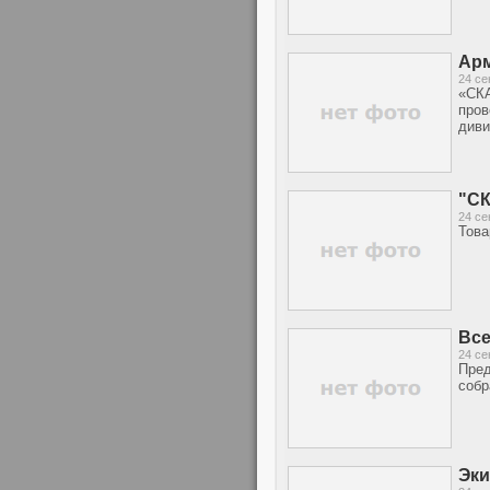
Арм
24 се
«СКА
пров
диви
"СК
24 се
Това
Все
24 се
Пред
собр
Эки