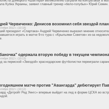
олисты донецкого «Шахтера» великолепно сыграли на контратаках в мат
ла Кубка Украины, заявил главный тренер «бело-голубых» Юрий Семин.
рей Червиченко: Денисов возомнил себя звездой пла
нтября 2012 г. (10:18)
ий президент «Спартака» Андрей Червиченко выразил мнение относител
завшегося играть в матче 9-го тура с «Крыльями Советов» из-за недовол
е.
баночка" одержала вторую победу в текущем чемпион
нтября 2012 г. (10:13)
д за пермской «Звездой» краснодарские футболистки переиграли сара
егодняшнем матче против "Авангарда" дебютирует Па
нтября 2012 г. (10:12)
ард «Детройт Ред Уингс» впервые выйдет на лед в форме ЦСКА во встр
ндой.