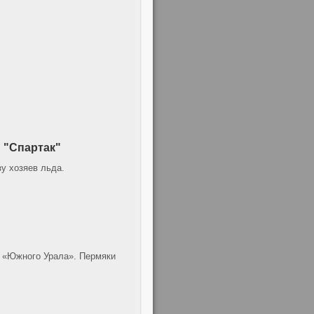
 "Спартак"
у хозяев льда.
в «Южного Урала». Пермяки