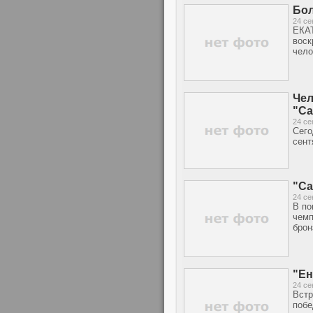
Бол
24 се
ЕКАТ
воск
чело
Чел
"С
24 се
Сего
сент
"Са
24 се
В по
чемп
брон
"Ен
24 се
Встр
побе