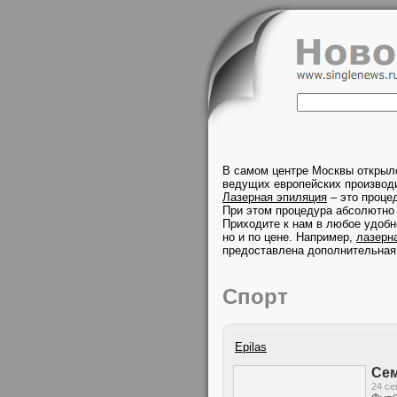
В самом центре Москвы открыл
ведущих европейских производи
Лазерная эпиляция
– это проце
При этом процедура абсолютно 
Приходите к нам в любое удобн
но и по цене. Например,
лазерн
предоставлена дополнительная
Спорт
Epilas
Сем
24 се