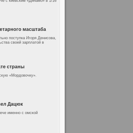
че с киевским «Динамо» в 1/16
нетарного масштаба
ьно поступка Игоря Денисова,
ьства своей зарплатой в
ате страны
нскую «Мордовочку».
вел Дацюк
ече именно с омской