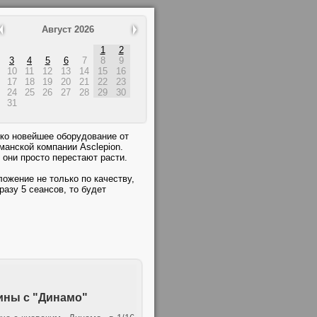
Август 2026
1
2
3
4
5
6
7
8
9
10
11
12
13
14
15
16
17
18
19
20
21
22
23
24
25
26
27
28
29
30
31
ко новейшее оборудование от
манской компании Asclepion.
они просто перестают расти.
ожение не только по качеству,
разу 5 сеансов, то будет
аины с "Динамо"