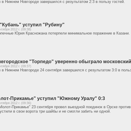
 в Нижнем Новгороде завершился с результатом 2:3 в пользу гостей.
"Кубань" уступил "Рубину"
нтября 2012 г. (09:38)
печные Юрия Красножана потерпели минимальное поражение в Казани.
егородское "Торпедо" уверенно обыграло московский
нтября 2012 г. (09:37)
 в Нижнем Новгороде 24 сентября завершился с результатом 3:0 в польз
лот-Прикамье" уступил "Южному Уралу" 0:3
нтября 2012 г. (09:36)
Молот-Прикамье" 23 сентября провел выездной поединок в Орске проти
устили в свои ворота три шайбы и не смогли забить ни одной.