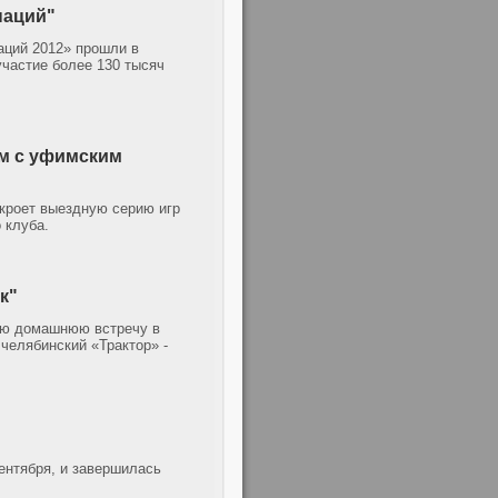
наций"
аций 2012» прошли в
участие более 130 тысяч
м с уфимским
кроет выездную серию игр
 клуба.
к"
ую домашнюю встречу в
челябинский «Трактор» -
ентября, и завершилась