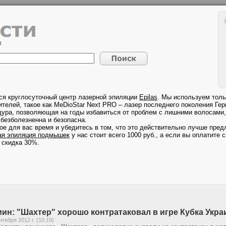
ся круглосуточный центр лазерной эпиляции
Epilas
. Мы используем толь
телей, такое как MeDioStar Next PRO – лазер последнего поколения Гер
дура, позволяющая на годы избавиться от проблем с лишними волосами, 
безболезненна и безопасна.
ое для вас время и убедитесь в том, что это действительно лучше предл
ая эпиляция подмышек
у нас стоит всего 1000 руб., а если вы оплатите с
 скидка 30%.
ин: "Шахтер" хорошо контратаковал в игре Кубка Укр
нтября 2012 г. (10:19)