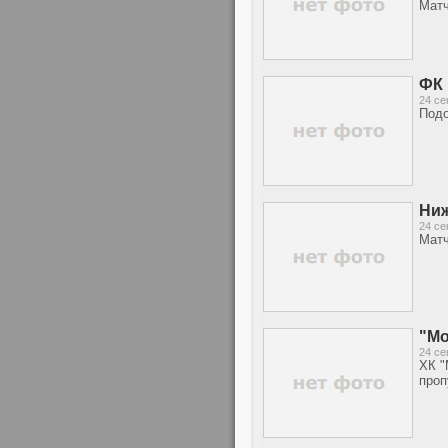
Матч
ФК 
24 се
Подо
Ниж
24 се
Матч
"Мо
24 се
ХК "
проп