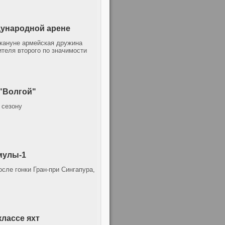
дународной арене
кануне армейская дружина
теля второго по значимости
"Волгой"
 сезону
мулы-1
ле гонки Гран-при Сингапура,
лассе яхт