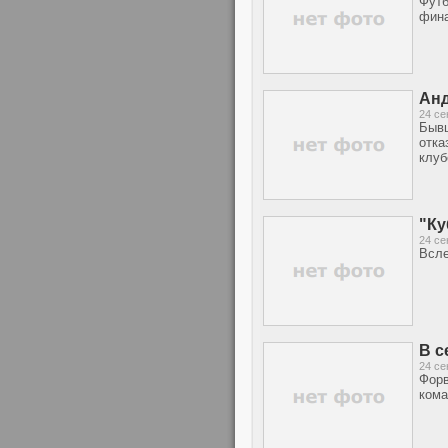
Футб
фина
Анд
24 се
Бывш
отка
клуб
"Ку
24 се
Всле
В с
24 се
Форв
кома