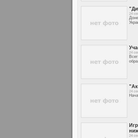
"Ди
24 се
Доне
Укра
Уча
24 се
Всег
обра
"Ак
24 се
Нача
Игр
ниж
24 се