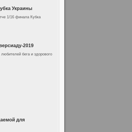
Кубка Украины
тче 1/16 финала Кубка
версиаду-2019
ч любителей бега и здорового
щаемой для