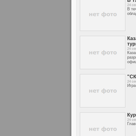
В Т
24 се
В те
обла
Каз
тур
24 се
Каза
разр
офиц
"СК
24 се
Игра
Кур
24 се
Глав