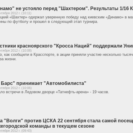
намо" не устояло перед "Шахтером". Результаты 1/16 
нтября 2012 г. (10:11)
цкий «Шахтер» одержал уверенную победу над киевским «Динамо» в ма
ины по футболу и прошел в следующий этап турнира.
стники красноярского "Кросса Наций" поддержали Уни
нтября 2012 г. (10:08)
о, как сообщили в Красспорте, в акции приняли участие несколько тыся
за жизни.
 Барс" принимает "Автомобилиста"
нтября 2012 г. (10:06)
ло встречи в Ледовом дворце «Татнефть-арена» - 19 часов.
а "Волги" против ЦСКА 22 сентября стала самой посе
егородской команды в текущем сезоне
нтября 2012 г. (09:43)