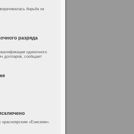
зворачивалась борьба за
очного разряда
 квалификации одиночного
яч долларов, сообщает
ке
 исключено
с красноярским «Енисеем».