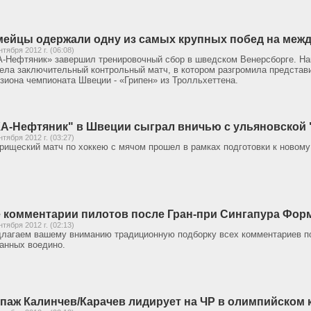
ейцы одержали одну из самых крупных побед на меж
нтября 2012 г. (06:08)
-Нефтяник» завершил тренировочный сбор в шведском Венерсборге. На
ела заключительный контрольный матч, в котором разгромила представи
зиона чемпионата Швеции - «Грипен» из Тролльхеттена.
А-Нефтяник" в Швеции сыграл вничью с ульяновской 
нтября 2012 г. (03:27)
рищеский матч по хоккею с мячом прошел в рамках подготовки к новому
 комментарии пилотов после Гран-при Сингапура Фор
нтября 2012 г. (02:13)
лагаем вашему вниманию традиционную подборку всех комментариев пос
анных воедино.
паж Калинчев/Карачев лидирует на ЧР в олимпийском к