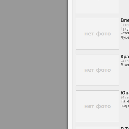
Впе
24 се
Пред
кате
Луце
Кра
24 се
В ко
Юно
24 се
На Ч
над 