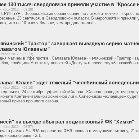
ее 130 тысяч свердловчан приняли участие в "Кроссе 
нтября 2012 г. (09:28)
ЕРИНБУРГ. Всероссийские соревнования по легкой атлетике - «Кросс н
ресенье, 23 сентября, в Свердловской области. В мероприятии приняли 
век, что на 10 тысяч больше, чем предполагалось.
ябинский "Трактор" завершает выездную серию матче
алаватом Юлаевым"
нтября 2012 г. (09:23)
дня матчем в Уфе против «Салавата Юлаева» челябинский «Трактор» за
ября, сообщили Агентству новостей «Доступ» в пресс-службе хоккейного
лават Юлаев" ждет тяжелый "челябинский понедельни
нтября 2012 г. (09:10)
недельник, 24 сентября, уфимский «Салават Юлаев» проведет очередн
ионате Континентальной хоккейной лиги. Соперником «юлаевцев» будет 
зовый призер прошлого сезона.
исей" на выезде обыграл подмосковный ФК "Химки"
нтября 2012 г. (08:57)
еча в рамках SUPRA-первенства ФНЛ прошла в минувшую пятницу, 21 с
дой красноярцев - 2:1.