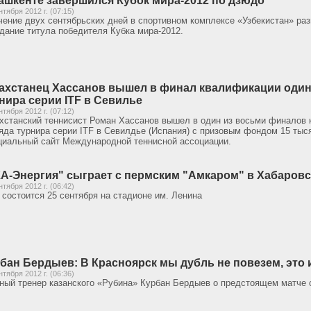
ашкенте завершился Кубок мира-2012 по дзюдо
нтября 2012 г. (07:15)
чение двух сентябрьских дней в спортивном комплексе «Узбекистан» ра
дание титула победителя Кубка мира-2012.
ахстанец Хассанов вышел в финал квалификации один
нира серии ITF в Севилье
нтября 2012 г. (07:12)
хстанский теннисист Роман Хассанов вышел в один из восьми финалов
яда турнира серии ITF в Севилдье (Испания) с призовым фондом 15 тыс
иальный сайт Международной теннисной ассоциации.
А-Энергия" сыграет с пермским "Амкаром" в Хабаровс
нтября 2012 г. (06:42)
 состоится 25 сентября на стадионе им. Ленина
бан Бердыев: В Красноярск мы дубль не повезем, это
нтября 2012 г. (06:36)
ный тренер казанского «Рубина» Курбан Бердыев о предстоящем матче 