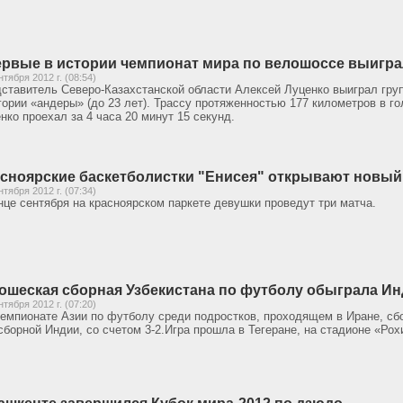
рвые в истории чемпионат мира по велошоссе выигра
нтября 2012 г. (08:54)
ставитель Северо-Казахстанской области Алексей Луценко выиграл груп
гории «андеры» (до 23 лет). Трассу протяженностью 177 километров в г
нко проехал за 4 часа 20 минут 15 секунд.
сноярские баскетболистки "Енисея" открывают новый
нтября 2012 г. (07:34)
нце сентября на красноярском паркете девушки проведут три матча.
шеская сборная Узбекистана по футболу обыграла И
нтября 2012 г. (07:20)
емпионате Азии по футболу среди подростков, проходящем в Иране, сбо
сборной Индии, со счетом 3-2.Игра прошла в Тегеране, на стадионе «Рох