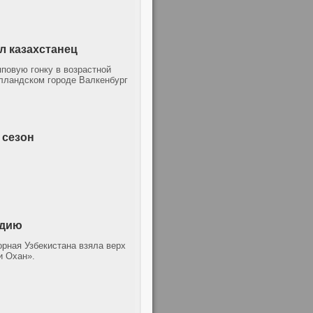
л казахстанец
повую гонку в возрастной
олландском городе Валкенбург
 сезон
ндию
рная Узбекистана взяла верх
и Охан».