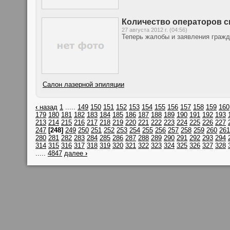
Количество операторов с
27 августа 2012 г. (04:56)
Теперь жалобы и заявления граж
Салон лазерной эпиляции
‹
назад
1
.....
149
150
151
152
153
154
155
156
157
158
159
160
179
180
181
182
183
184
185
186
187
188
189
190
191
192
193
213
214
215
216
217
218
219
220
221
222
223
224
225
226
227
247
[248]
249
250
251
252
253
254
255
256
257
258
259
260
261
280
281
282
283
284
285
286
287
288
289
290
291
292
293
294
314
315
316
317
318
319
320
321
322
323
324
325
326
327
328
.....
4847
далее
›