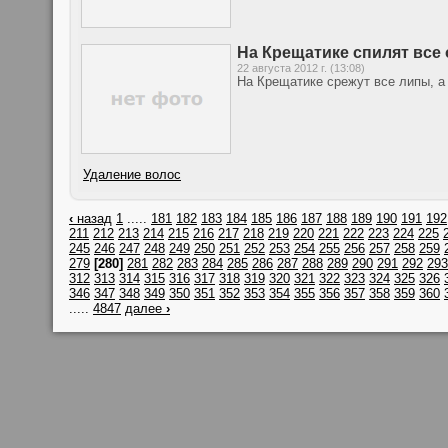
На Крещатике спилят все
22 августа 2012 г. (13:08)
На Крещатике срежут все липы, а 
Удаление волос
‹
назад
1
.....
181
182
183
184
185
186
187
188
189
190
191
192
211
212
213
214
215
216
217
218
219
220
221
222
223
224
225
245
246
247
248
249
250
251
252
253
254
255
256
257
258
259
279
[280]
281
282
283
284
285
286
287
288
289
290
291
292
293
312
313
314
315
316
317
318
319
320
321
322
323
324
325
326
346
347
348
349
350
351
352
353
354
355
356
357
358
359
360
.....
4847
далее
›