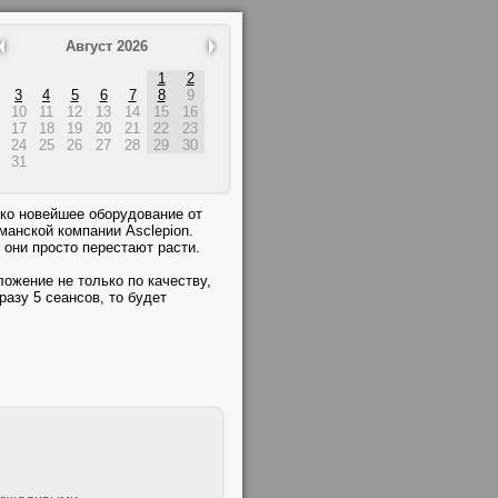
Август 2026
1
2
3
4
5
6
7
8
9
10
11
12
13
14
15
16
17
18
19
20
21
22
23
24
25
26
27
28
29
30
31
ко новейшее оборудование от
манской компании Asclepion.
они просто перестают расти.
ожение не только по качеству,
разу 5 сеансов, то будет