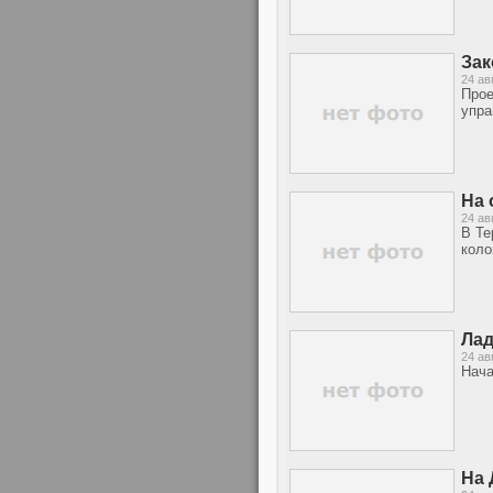
Зак
24 ав
Прое
упра
На 
24 ав
В Те
коло
Лад
24 ав
Нача
На 