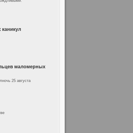
дождливыми.
 каникул
ельцев маломерных
лночь 25 августа
тве