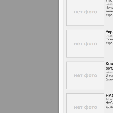
Пол
24 ав
Поль
теле
Укра
Укр
24 ав
Осен
Укра
Кос
окт
24 ав
В ма
благ
НАС
24 ав
НАСА
двум