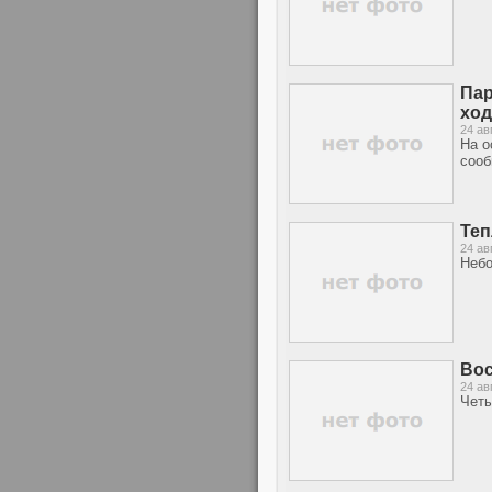
Пар
ход
24 ав
На о
соо
Теп
24 ав
Небо
Вос
24 ав
Четы