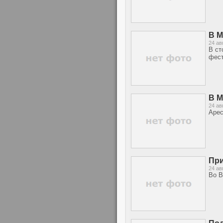
В М
24 ав
В ст
фест
В М
24 ав
Арес
При
24 ав
Во В