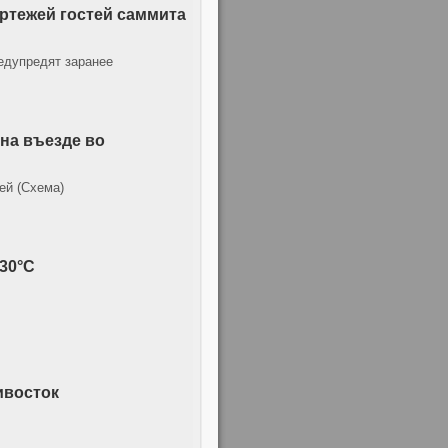
ртежей гостей саммита
едупредят заранее
на въезде во
ей (Схема)
30°C
ивосток