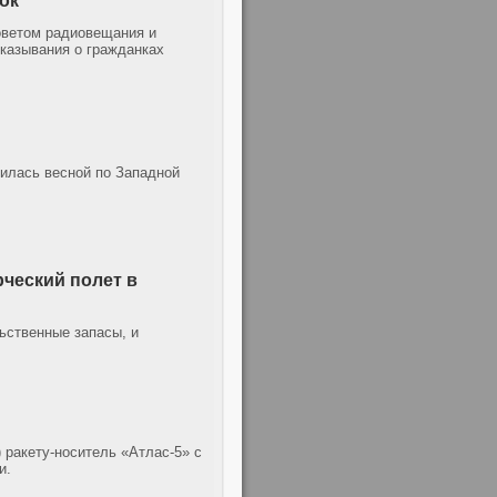
ок
оветом радиовещания и
сказывания о гражданках
илась весной по Западной
ческий полет в
ьственные запасы, и
 ракету-носитель «Атлас-5» с
и.