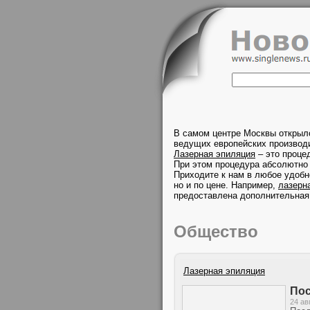
В самом центре Москвы открыл
ведущих европейских производи
Лазерная эпиляция
– это проце
При этом процедура абсолютно 
Приходите к нам в любое удобн
но и по цене. Например,
лазерн
предоставлена дополнительная
Общество
Лазерная эпиляция
Пос
24 ав