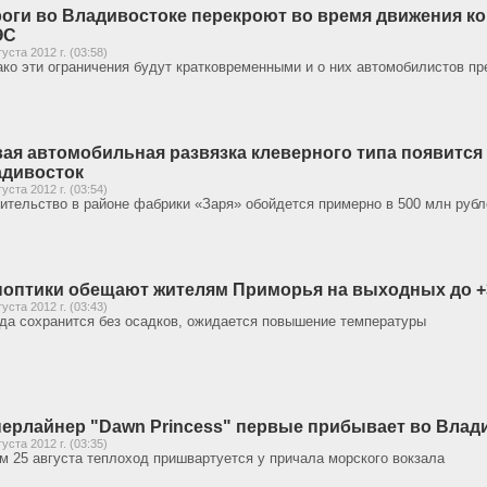
оги во Владивостоке перекроют во время движения ко
ЭС
густа 2012 г. (03:58)
ко эти ограничения будут кратковременными и о них автомобилистов пр
ая автомобильная развязка клеверного типа появится 
дивосток
густа 2012 г. (03:54)
ительство в районе фабрики «Заря» обойдется примерно в 500 млн рубл
оптики обещают жителям Приморья на выходных до +
густа 2012 г. (03:43)
да сохранится без осадков, ожидается повышение температуры
ерлайнер "Dawn Princess" первые прибывает во Влад
густа 2012 г. (03:35)
м 25 августа теплоход пришвартуется у причала морского вокзала