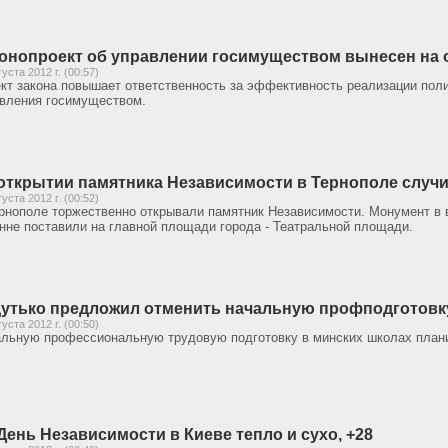
онопроект об управлении госимуществом вынесен на
густа 2012 г. (00:57)
кт закона повышает ответственность за эффективность реализации поли
вления госимуществом.
открытии памятника Независимости в Тернополе случ
густа 2012 г. (00:52)
рнополе торжественно открывали памятник Независимости. Монумент в 
нне поставили на главной площади города - Театральной площади.
утько предложил отменить начальную профподготовк
густа 2012 г. (00:50)
льную профессиональную трудовую подготовку в минских школах плани
День Независимости в Киеве тепло и сухо, +28