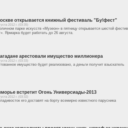
оскве открывается книжный фестиваль "Бу!фест"
густа 2012 г. (03:35)
оличном парке искусств «Музеон» в пятницу открывается шестой фести
». Ярмарка будет работать до 26 августа.
агадане арестовали имущество миллионера
густа 2012 г. (03:33)
тованное имущество будет реализовано, а деньги получит взыскатель
морье встретит Огонь Универсиады-2013
густа 2012 г. (03:32)
ладивосток его доставят на борту всемирно известного парусника