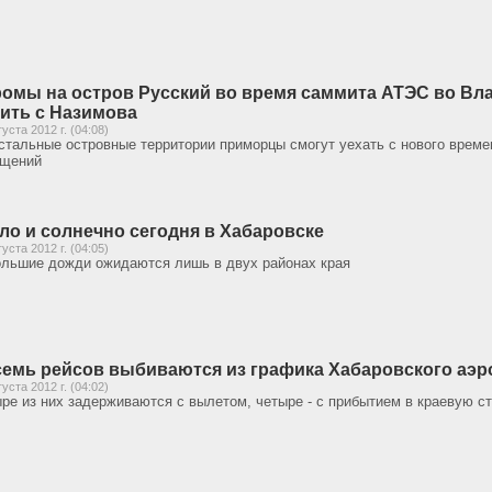
омы на остров Русский во время саммита АТЭС во Вл
ить с Назимова
густа 2012 г. (04:08)
стальные островные территории приморцы смогут уехать с нового време
бщений
ло и солнечно сегодня в Хабаровске
густа 2012 г. (04:05)
льшие дожди ожидаются лишь в двух районах края
емь рейсов выбиваются из графика Хабаровского аэр
густа 2012 г. (04:02)
ре из них задерживаются с вылетом, четыре - с прибытием в краевую с