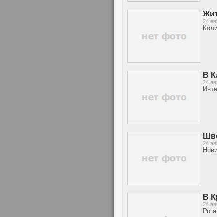
Жит
24 ав
Коли
В К
24 ав
Инте
Шве
24 ав
Нови
В К
24 ав
Рога