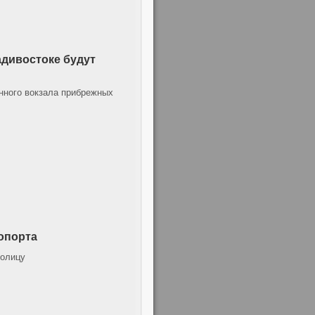
адивостоке будут
нного вокзала прибрежных
опорта
толицу