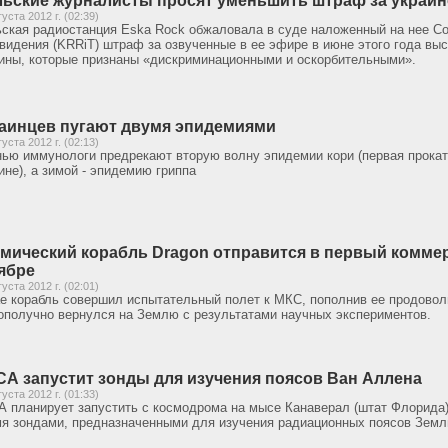
ьские журналисты просят уменьшить штраф за украин
густа 2012 г. (02:39)
ская радиостанция Eska Rock обжаловала в суде наложенный на нее С
видения (KRRiT) штраф за озвученные в ее эфире в июне этого года вы
ины, которые признаны «дискриминационными и оскорбительными».
аинцев пугают двумя эпидемиями
густа 2012 г. (02:13)
ью иммунологи предрекают вторую волну эпидемии кори (первая прокат
ине), а зимой - эпидемию гриппа
мический корабль Dragon отправится в первый коммер
ябре
густа 2012 г. (02:01)
е корабль совершил испытательный полет к МКС, пополнив ее продовол
ополучно вернулся на Землю с результатами научных экспериментов.
А запустит зонды для изучения поясов Ван Аллена
густа 2012 г. (01:33)
 планирует запустить с космодрома на мысе Канаверал (штат Флорида)
я зондами, предназначенными для изучения радиационных поясов Земл