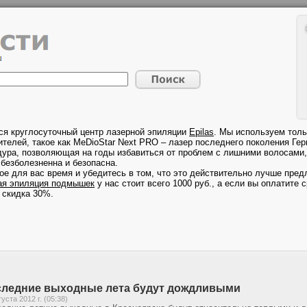
ся круглосуточный центр лазерной эпиляции
Epilas
. Мы используем толь
телей, такое как MeDioStar Next PRO – лазер последнего поколения Гер
дура, позволяющая на годы избавиться от проблем с лишними волосами, 
безболезненна и безопасна.
ое для вас время и убедитесь в том, что это действительно лучше предл
ая эпиляция подмышек
у нас стоит всего 1000 руб., а если вы оплатите с
 скидка 30%.
ледние выходные лета будут дождливыми
густа 2012 г. (05:38)