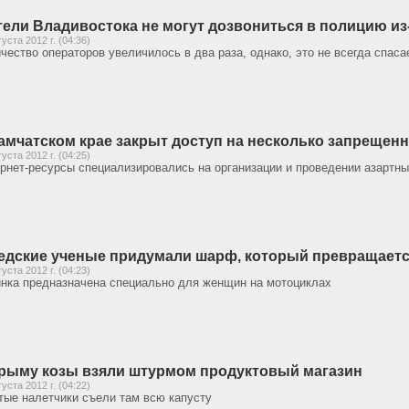
ели Владивостока не могут дозвониться в полицию из-
густа 2012 г. (04:36)
чество операторов увеличилось в два раза, однако, это не всегда спас
амчатском крае закрыт доступ на несколько запрещен
густа 2012 г. (04:25)
рнет-ресурсы специализировались на организации и проведении азартны
дские ученые придумали шарф, который превращаетс
густа 2012 г. (04:23)
нка предназначена специально для женщин на мотоциклах
рыму козы взяли штурмом продуктовый магазин
густа 2012 г. (04:22)
тые налетчики съели там всю капусту