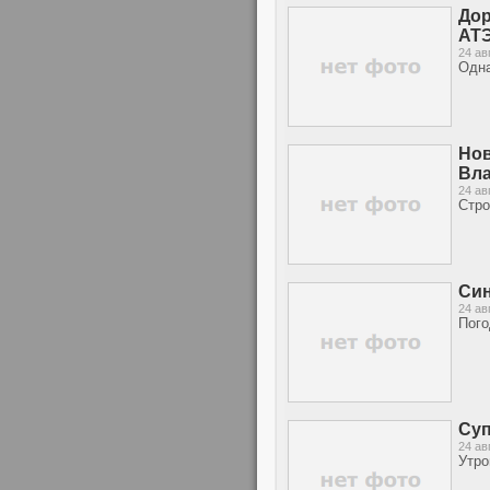
Дор
АТ
24 ав
Одна
Нов
Вла
24 ав
Стро
Син
24 ав
Пого
Суп
24 ав
Утро