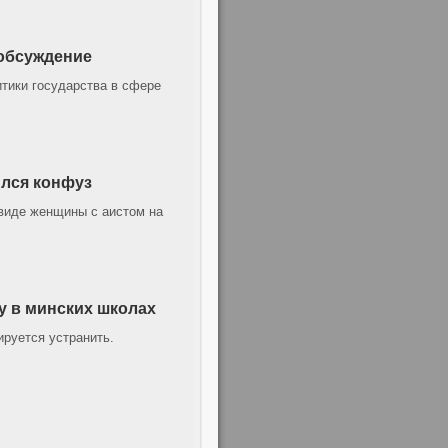
 обсуждение
тики государства в сфере
ился конфуз
виде женщины с аистом на
у в минских школах
руется устранить.