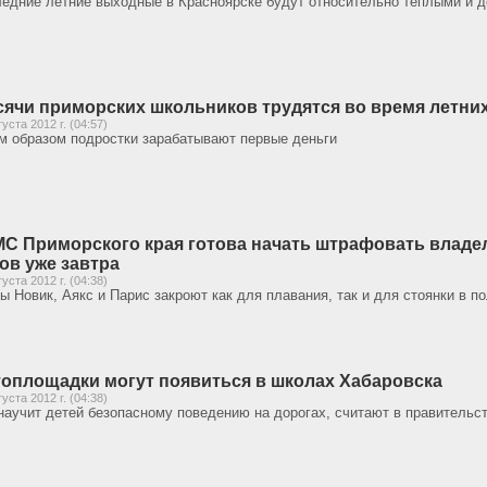
едние летние выходные в Красноярске будут относительно теплыми и 
ячи приморских школьников трудятся во время летних
густа 2012 г. (04:57)
м образом подростки зарабатывают первые деньги
С Приморского края готова начать штрафовать влад
ов уже завтра
густа 2012 г. (04:38)
ы Новик, Аякс и Парис закроют как для плавания, так и для стоянки в по
оплощадки могут появиться в школах Хабаровска
густа 2012 г. (04:38)
научит детей безопасному поведению на дорогах, считают в правительс