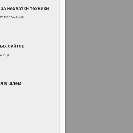
за нехватки техники
ает положение
ных сайтов
х игр
я в шлем