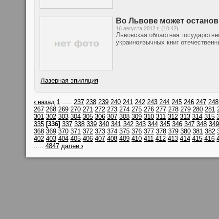
Во Львове может останов
16 августа 2012 г. (10:42)
Львовская областная государстве
украиноязычных книг отечественн
Лазерная эпиляция
‹
назад
1
.....
237
238
239
240
241
242
243
244
245
246
247
248
267
268
269
270
271
272
273
274
275
276
277
278
279
280
281
301
302
303
304
305
306
307
308
309
310
311
312
313
314
315
335
[336]
337
338
339
340
341
342
343
344
345
346
347
348
349
368
369
370
371
372
373
374
375
376
377
378
379
380
381
382
402
403
404
405
406
407
408
409
410
411
412
413
414
415
416
.....
4847
далее
›