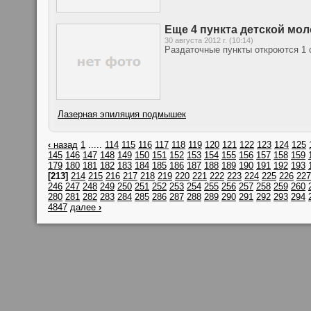
Еще 4 пункта детской мо
30 августа 2012 г. (10:14)
Раздаточные пункты откроются 1 
Лазерная эпиляция подмышек
‹
назад
1
.....
114
115
116
117
118
119
120
121
122
123
124
125
145
146
147
148
149
150
151
152
153
154
155
156
157
158
159
179
180
181
182
183
184
185
186
187
188
189
190
191
192
193
[213]
214
215
216
217
218
219
220
221
222
223
224
225
226
227
246
247
248
249
250
251
252
253
254
255
256
257
258
259
260
280
281
282
283
284
285
286
287
288
289
290
291
292
293
294
4847
далее
›