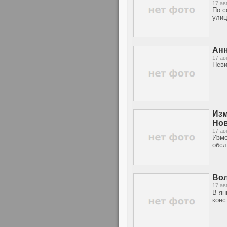
17 ав
По с
улиц
Анн
17 ав
Певи
Изм
Но
17 ав
Изме
обсл
Вол
17 ав
В ян
конс