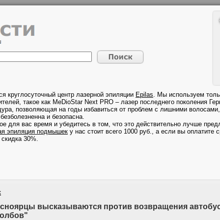
ся круглосуточный центр лазерной эпиляции
Epilas
. Мы используем толь
телей, такое как MeDioStar Next PRO – лазер последнего поколения Гер
дура, позволяющая на годы избавиться от проблем с лишними волосами, 
безболезненна и безопасна.
ое для вас время и убедитесь в том, что это действительно лучше предл
ая эпиляция подмышек
у нас стоит всего 1000 руб., а если вы оплатите с
 скидка 30%.
к
сноярцы высказываются против возвращения автобус
олбов"