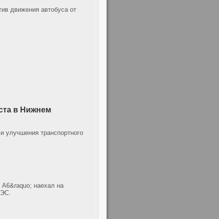
тив движения автобуса от
ста в Нижнем
 и улучшения транспортного
 А6&raquo; наехал на
ГЭС.