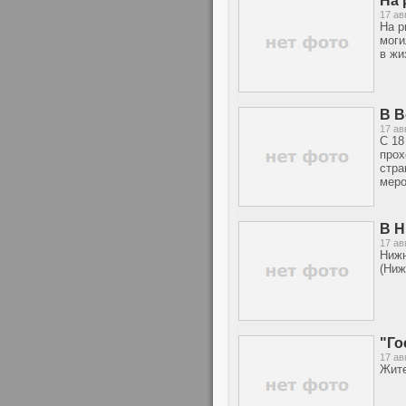
На 
17 ав
На р
моги
в жи
В В
17 ав
С 18
прох
стра
меро
В Н
17 ав
Нижн
(Ниж
"Го
17 ав
Жите