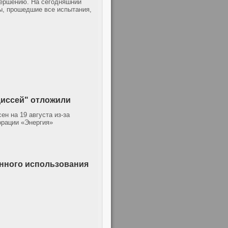
вершению. На сегодняшний
ты, прошедшие все испытания,
диссей" отложили
ен на 19 августа из-за
орации «Энергия»
онного использования