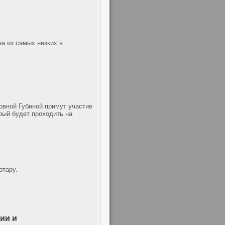
а из самых низких в
овной Губиной примут участие
рый будет проходить на
отару.
ии и