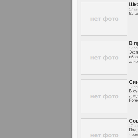
Шко
17 ав
93 ш
В п
17 ав
Эксп
обор
алко
Син
17 ав
В су
дожд
Fore
Сов
17 ав
Подг
- ре