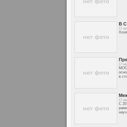
В С
17 ав
Хозя
Пре
17 ав
МОСК
осно
в ст
Меж
17 ав
С 20
рамк
науч