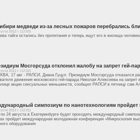
ибири медведи из-за лесных пожаров перебрались бли
густа 2012 г. (12:03)
ева тайги остались без пропитания и теперь ищут его в жилища человек
зидиум Мосгорсуда отклонил жалобу на запрет гей-пар
густа 2012 г. (12:02)
ВА, 17 авг - РАПСИ, Диана Гуцул. Президиум Мосгорсуда отказался р
вателя движения московского гей-парада Николая Алексеева на запрет 
олице акции сексуальных меньшинств, сообщил РАПСИ в пятницу сам А
дународный симпозиум по нанотехнологиям пройдет 
густа 2012 г. (12:01)
 по 24 августа в Екатеринбурге будет проходить международный симпоз
ах пройдет международная молодежная конференция «Микроскопия выс
ного оборудования.