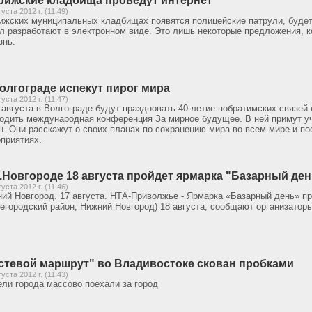
рижские кладбища проведут интернет
густа 2012 г. (11:49)
ижских муниципальных кладбищах появятся полицейские патрули, будет 
л разработают в электронном виде. Это лишь некоторые предложения, 
знь.
олгограде испекут пирог мира
густа 2012 г. (11:47)
 августа в Волгограде будут праздновать 40-летие побратимских связей 
одить международная конференция За мирное будущее. В ней примут уч
н. Они расскажут о своих планах по сохранению мира во всем мире и п
приятиях.
.Новгороде 18 августа пройдет ярмарка "Базарный ден
густа 2012 г. (11:46)
ий Новгород. 17 августа. НТА-Приволжье - Ярмарка «Базарный день» п
егородский район, Нижний Новгород) 18 августа, сообщают организатор
стевой маршрут" во Владивостоке скован пробками
густа 2012 г. (11:43)
ли города массово поехали за город