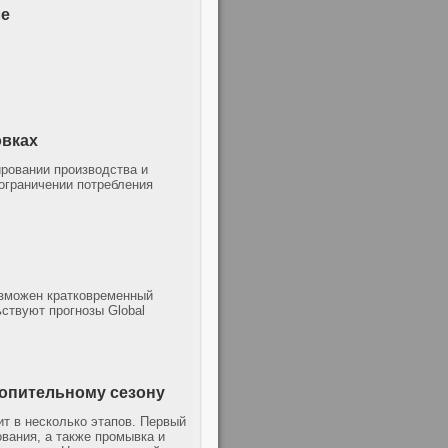
ле
овках
ровании производства и
 ограничении потребления
озможен кратковременный
ствуют прогнозы Global
топительному сезону
ит в несколько этапов. Первый
вания, а также промывка и