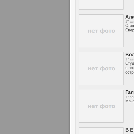
Ала
17 ав
Степ
Свер
Вол
17 ав
Студ
в ор
остр
Гал
17 ав
Макс
В Е