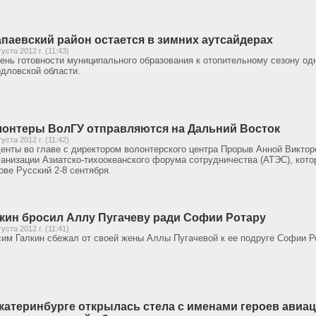
паевский район остается в зимних аутсайдерах
густа 2012 г. (11:43)
ень готовности муниципального образования к отопительному сезону одн
дловской области.
онтеры ВолГУ отправляются на Дальний Восток
густа 2012 г. (11:42)
енты во главе с директором волонтерского центра Прорыв Анной Виктор
ганизации Азиатско-тихоокеанского форума сотрудничества (АТЭС), кото
ове Русский 2-8 сентября.
кин бросил Аллу Пугачеву ради Софии Ротару
густа 2012 г. (11:41)
им Галкин сбежал от своей жены Аллы Пугачевой к ее подруге Софии Р
катеринбурге открылась стела с именами героев авиац