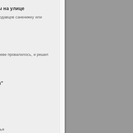
 на улице
одавцов санкнижку или
еве провалилось, и решил
и"
мья