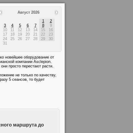
Август 2026
1
2
3
4
5
6
7
8
9
10
11
12
13
14
15
16
17
18
19
20
21
22
23
24
25
26
27
28
29
30
31
ко новейшее оборудование от
манской компании Asclepion.
они просто перестают расти.
ожение не только по качеству,
разу 5 сеансов, то будет
ного маршрута до