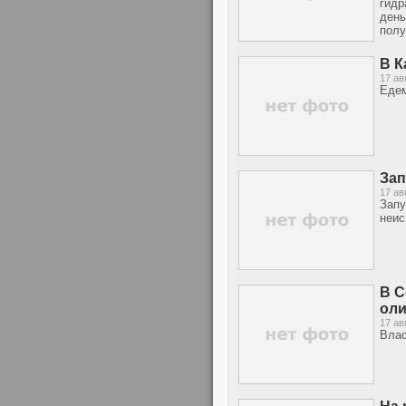
гидр
день
полу
В К
17 ав
Едем
Зап
17 ав
Запу
неис
В С
оли
17 ав
Влас