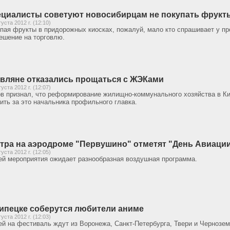
циалисты советуют новосибирцам не покупать фрукты
густа 2012 г. (12:10)
пая фрукты в придорожных киосках, пожалуй, мало кто спрашивает у пр
ешение на торговлю.
вляне отказались прощаться с ЖЭКами
густа 2012 г. (12:07)
в признал, что реформирование жилищно-коммунального хозяйства в Ки
ить за это начальника профильного главка.
тра на аэродроме "Первушино" отметят "День Авиаци
густа 2012 г. (12:05)
ей мероприятия ожидает разнообразная воздушная программа.
ипецке соберутся любители аниме
густа 2012 г. (12:03)
ей на фестиваль ждут из Воронежа, Санкт-Петербурга, Твери и Чернозе