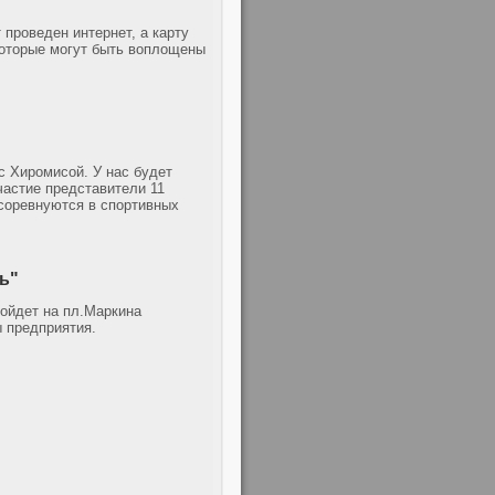
проведен интернет, а карту
которые могут быть воплощены
с Хиромисой. У нас будет
астие представители 11
осоревнуются в спортивных
ь"
ройдет на пл.Маркина
ы предприятия.