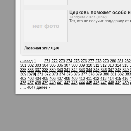
Церковь поможет особо 
13 августа 2012 г. (10:32)
Тот, кто не получит поддержку о
Лазерная эпиляция
‹
назад
1
.....
271
272
273
274
275
276
277
278
279
280
281
282
301
302
303
304
305
306
307
308
309
310
311
312
313
314
315
335
336
337
338
339
340
341
342
343
344
345
346
347
348
349
369
[370]
371
372
373
374
375
376
377
378
379
380
381
382
383
402
403
404
405
406
407
408
409
410
411
412
413
414
415
416
436
437
438
439
440
441
442
443
444
445
446
447
448
449
450
.....
4847
далее
›