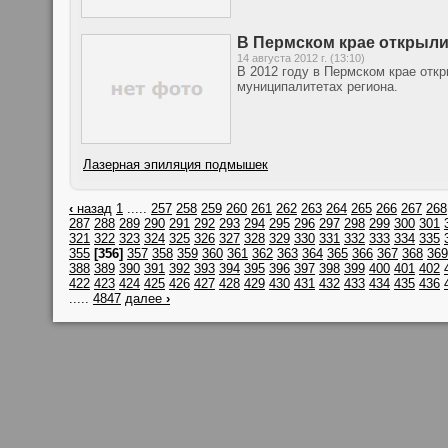
В Пермском крае открыли
14 августа 2012 г. (13:10)
В 2012 году в Пермском крае отк
муниципалитетах региона.
Лазерная эпиляция подмышек
‹
назад
1
.....
257
258
259
260
261
262
263
264
265
266
267
268
287
288
289
290
291
292
293
294
295
296
297
298
299
300
301
321
322
323
324
325
326
327
328
329
330
331
332
333
334
335
355
[356]
357
358
359
360
361
362
363
364
365
366
367
368
369
388
389
390
391
392
393
394
395
396
397
398
399
400
401
402
422
423
424
425
426
427
428
429
430
431
432
433
434
435
436
.....
4847
далее
›