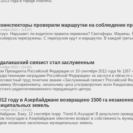
-2013 года в городе Апатиты.
оинспекторы проверили маршрутки на соблюдение пр
нтября 2012 г. (14:07)
груз. Нарушают ли водители правила перевозки? Светофоры. Машины. П
сибирска перегружены. С перегрузом идут и маршрутки. В каждой треть
.
далакшский связист стал заслуженным
нтября 2012 г. (14:05)
ом Президента Российской Федерации от 10 сентября 2012 года № 1267
дарственными наградами Российской Федерации» за заслуги в области с
осовестный труд почетное звание «Заслуженный связист Российской Ф
амину Илларионовичу, начальнику цеха ультракоротких волн Кандалак
стного радиотелевизионного передающего центра.
012 году в Азербайджане возвращено 1500 га незаконн
ниципальных земель
нтября 2012 г. (14:00)
байджан, Баку, 12 сентября /корр. Trend А.Ахундов/ В результате пров
ом полугодии в Азербайджане обеспечен возврат в собственность муниц
аров незаконно заселенных муниципальных земель.