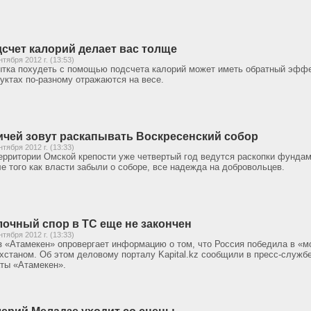
счет калорий делает вас толще
нтября 2012 г. (13:53)
тка похудеть с помощью подсчета калорий может иметь обратный эффек
уктах по-разному отражаются на весе.
чей зовут раскапывать Воскресенский собор
нтября 2012 г. (13:33)
ерритории Омской крепости уже четвертый год ведутся раскопки фундам
е того как власти забыли о соборе, все надежда на добровольцев.
очный спор в ТС еще не закончен
нтября 2012 г. (13:33)
 «Атамекен» опровергает информацию о том, что Россия победила в «м
хстаном. Об этом деловому порталу Kapital.kz сообщили в пресс-служб
ты «Атамекен».