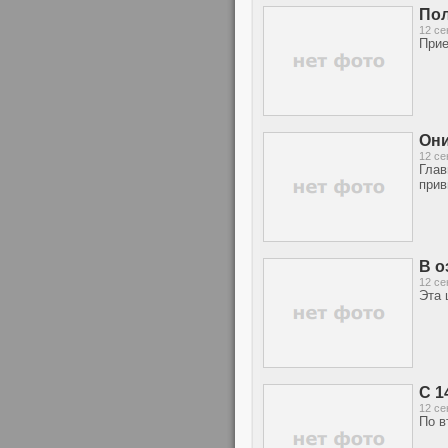
Пол
12 се
Прие
Они
12 се
Глав
прив
В о
12 се
Эта 
С 1
12 се
По в