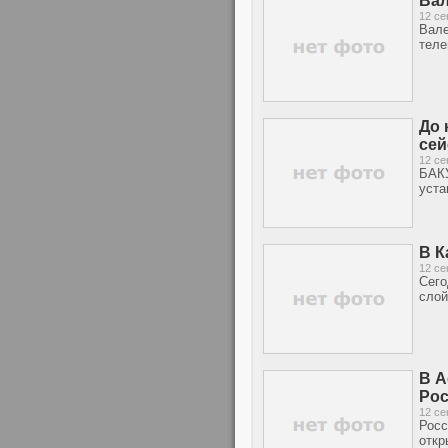
Вал
12 се
Вале
тел
До 
се
12 се
БАКУ
уста
В К
12 се
Сего
слой
В А
Ро
12 се
Росс
откр