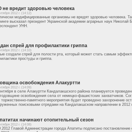
 не вредит здоровью человека
нтября 2012 г. (14:12)
тически модифицированные организмы не вредят здоровью человека. Та
инге высказал президент Украинской академии аграрных наук Николай Б
еспондент УНН.
дан спрей для профилактики гриппа
нтября 2012 г. (14:10)
ые создали спрей для полости рта, который может стать самым эффек
илактики простуды и гриппа.
овщина освобождения Алакуртти
нтября 2012 г. (14:09)
ентября в селе Алакуртти Кандалакшского района планируется проведе
 годовщине освобождения села от немецко-фашистских захватчиков. Сог
 торжественно-памятного мероприятия будет проведено захоронение ост
руженных поисковыми отрядами на Кандалакшском направлении в 2012 
патитах начинают отопительный сезон
нтября 2012 г. (14:08)
9.2012 Главой Администрации города Апатиты подписано постановление 