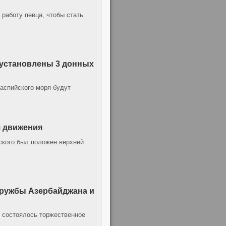
работу певца, чтобы стать
т установлены 3 донных
Каспийского моря будут
я движения
ского был положен верхний
дружбы Азербайджана и
ни состоялось торжественное