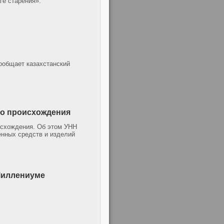
ге старения».
сообщает казахстанский
о происхождения
исхождения. Об этом УНН
енных средств и изделий
Миллениуме