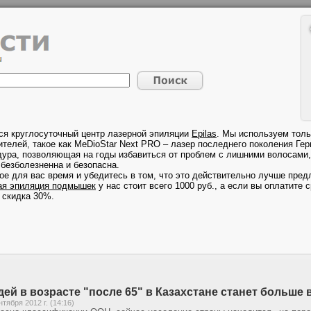
ся круглосуточный центр лазерной эпиляции
Epilas
. Мы используем толь
телей, такое как MeDioStar Next PRO – лазер последнего поколения Гер
дура, позволяющая на годы избавиться от проблем с лишними волосами, 
безболезненна и безопасна.
ое для вас время и убедитесь в том, что это действительно лучше предл
ая эпиляция подмышек
у нас стоит всего 1000 руб., а если вы оплатите с
 скидка 30%.
ей в возрасте "после 65" в Казахстане станет больше
нтября 2012 г. (14:16)