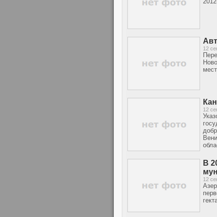
2012
Авт
12 се
Пере
Ново
мест
Кан
12 се
Указ
госу
добр
Вени
обла
В 2
му
12 се
Азер
перв
гект