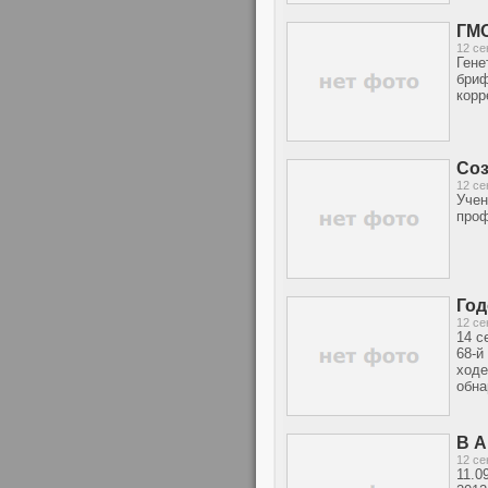
ГМО
12 се
Гене
бриф
корр
Соз
12 се
Учен
проф
Год
12 се
14 с
68-й
ходе
обна
В А
12 се
11.0