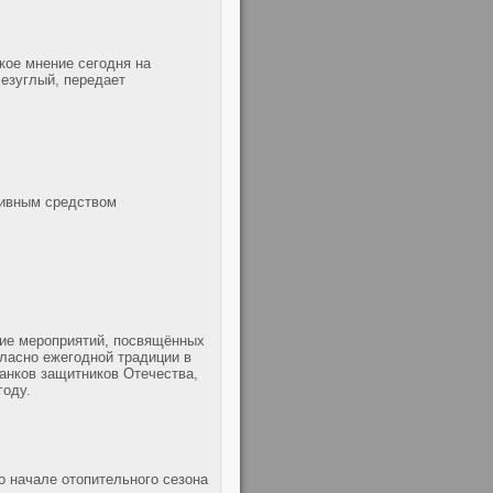
кое мнение сегодня на
езуглый, передает
тивным средством
ние мероприятий, посвящённых
ласно ежегодной традиции в
анков защитников Отечества,
году.
о начале отопительного сезона