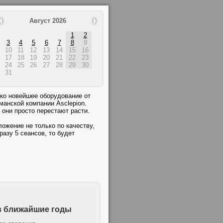
Август 2026
1
2
3
4
5
6
7
8
9
10
11
12
13
14
15
16
17
18
19
20
21
22
23
24
25
26
27
28
29
30
31
ко новейшее оборудование от
манской компании Asclepion.
они просто перестают расти.
ожение не только по качеству,
разу 5 сеансов, то будет
 в ближайшие годы