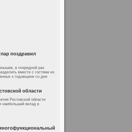
улар поздравил
рнышев, в очередной раз
азделить вместе с гостями из
енных к годовщине со дня
остовской области
летия Ростовской области
и наибольший вклад в
т многофункциональный