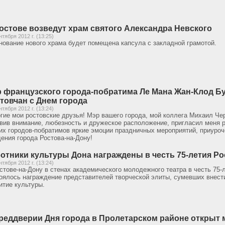
остове возведут храм святого Александра Невского
нтября 2012 г. (13:25)
нование нового храма будет помещена капсула с закладной грамотой.
 французского города-побратима Ле Мана Жан-Клод Б
товчан с Днем города
нтября 2012 г. (13:24)
гие мои ростовские друзья! Мэр вашего города, мой коллега Михаил Че
вив внимание, любезность и дружеское расположение, пригласил меня р
их городов-побратимов яркие эмоции праздничных мероприятий, приуроч
ения города Ростова-на-Дону!
отники культуры Дона награждены в честь 75-летия Р
нтября 2012 г. (13:24)
стове-на-Дону в стенах академического молодежного театра в честь 75-
оялось награждение представителей творческой элиты, сумевших внест
итие культуры.
реддверии Дня города в Пролетарском районе откры