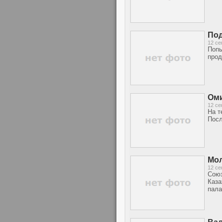
Под
12 се
Попы
прод
Оми
12 се
На т
Посл
Мол
12 се
Союз
Каза
пала