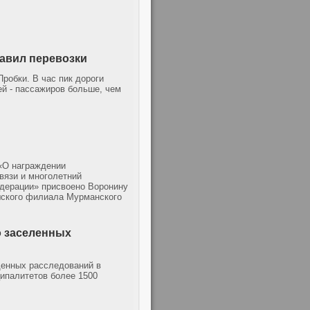
авил перевозки
робки. В час пик дороги
ей - пассажиров больше, чем
 «О награждении
вязи и многолетний
едерации» присвоено Воронину
шского филиала Мурманского
о заселенных
еденных расследований в
ипалитетов более 1500