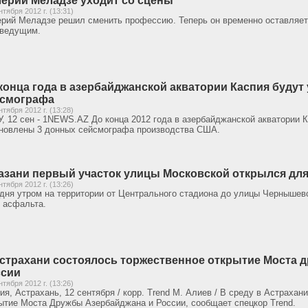
ерий Меладзе уходит со сцены
нтября 2012 г. (13:31)
рий Меладзе решил сменить профессию. Теперь он временно оставляет 
еведущим.
конца года в азербайджанской акватории Каспия буду
йсмографа
нтября 2012 г. (13:28)
, 12 сен - 1NEWS.AZ До конца 2012 года в азербайджанской акватории 
новлены 3 донных сейсмографа производства США.
азани первый участок улицы Московской открылся дл
нтября 2012 г. (13:26)
дня утром на территории от Центрального стадиона до улицы Чернышев
 асфальта.
страхани состоялось торжественное открытие Моста 
ссии
нтября 2012 г. (13:26)
ия, Астрахань, 12 сентября / корр. Trend М. Алиев / В среду в Астраха
ытие Моста Дружбы Азербайджана и России, сообщает спецкор Trend.