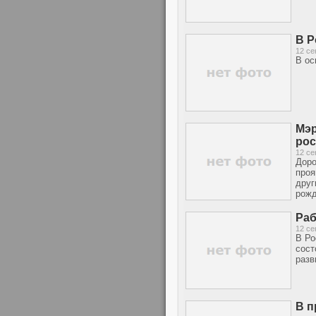
В Р
12 се
В ос
Мэр
рос
12 се
Доро
проя
друг
рожд
Раб
12 се
В Ро
сост
разв
В п