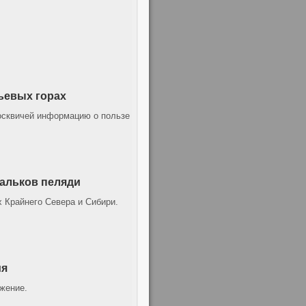
ьевых горах
осквичей информацию о пользе
альков пеляди
 Крайнего Севера и Сибири.
ия
жение.