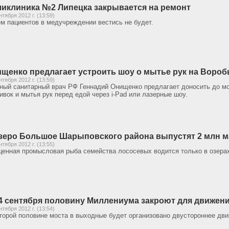
иклиника №2 Липецка закрывается на ремонт
нтября 2012 г. (13:59)
м пациентов в медучреждении вестись не будет.
щенко предлагает устроить шоу о мытье рук на Вороб
нтября 2012 г. (13:59)
ный санитарный врач РФ Геннадий Онищенко предлагает доносить до м
ивок и мытья рук перед едой через i-Pad или лазерные шоу.
зеро Большое Шарыповского района выпустят 2 млн м
нтября 2012 г. (13:55)
ценная промысловая рыба семейства лососевых водится только в озерах
4 сентября половину Миллениума закроют для движен
нтября 2012 г. (13:54)
торой половине моста в выходные будет организовано двустороннее дви