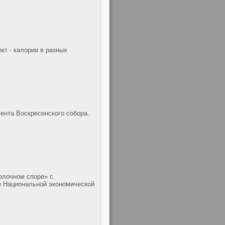
т - калории в разных
ента Воскресенского собора.
олочном споре» с
е Национальной экономической