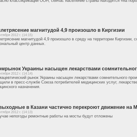
асно классификации ООН, сейчас население страны находится «на поро
летрясение магнитудой 4,9 произошло в Киргизии
нтября 2012 г. (14:15)
етрясение магнитудой 4,9 произошло в среду на территории Киргизии, 
ональный центр данных.
мрынок Украины насыщен лекарствами сомнительног
нтября 2012 г. (14:14)
ацевтический рынок Украины насыщен лекарствами сомнительного про
щили в пресс-службе Союза потребителей медицинских услуг, лекарств
цинского назначения.
выходные в Казани частично перекроют движение на 
нтября 2012 г. (14:13)
учае непогоды ремонтные работы на мосты будут отложены