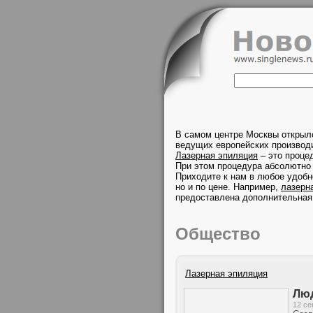
В самом центре Москвы открыл
ведущих европейских производи
Лазерная эпиляция
– это проце
При этом процедура абсолютно 
Приходите к нам в любое удобн
но и по цене. Например,
лазерн
предоставлена дополнительная
Общество
Лазерная эпиляция
Люд
12 се