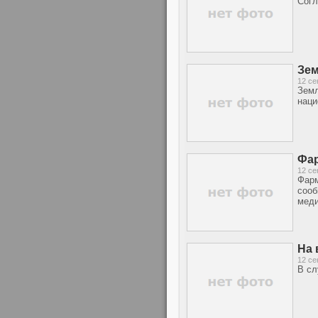
Согл
Зем
12 се
Земл
наци
Фар
12 се
Фарм
сооб
меди
На 
12 се
В сл