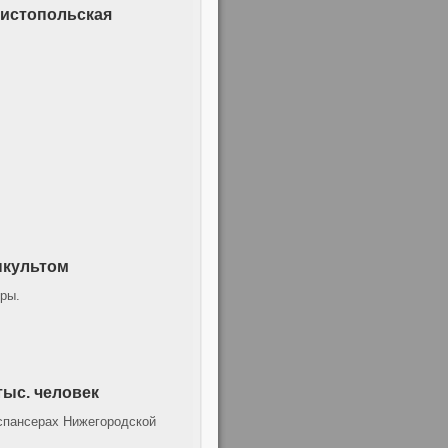
Чистопольская
нкультом
ры.
тыс. человек
испансерах Нижегородской