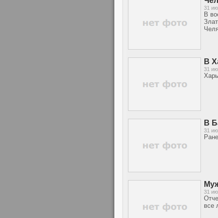
Чел
31 ию
В во
Злат
Челя
В Х
31 ию
Харь
В Б
31 ию
Ране
Муж
31 ию
Отче
все 