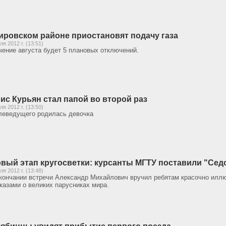
ировском районе приостановят подачу газа
ля 2012 г. (13:51)
чение августа будет 5 плановых отключений.
ис Курьян стал папой во второй раз
ля 2012 г. (13:50)
леведущего родилась девочка
вый этап кругосветки: курсанты МГТУ поставили "Сед
ля 2012 г. (13:48)
кончании встречи Александр Михайлович вручил ребятам красочно илл
казами о великих парусниках мира.