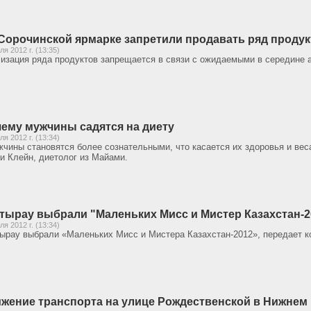
Сорочинской ярмарке запретили продавать ряд продук
ля 2012 г. (13:35)
изация ряда продуктов запрещается в связи с ожидаемыми в середине 
ему мужчины садятся на диету
ля 2012 г. (13:34)
чины становятся более сознательными, что касается их здоровья и веса
и Клейн, диетолог из Майами.
тырау выбрали "Маленьких Мисс и Мистер Казахстан-2
ля 2012 г. (13:34)
ырау выбрали «Маленьких Мисс и Мистера Казахстан-2012», передает ко
жение транспорта на улице Рождественской в Нижнем 