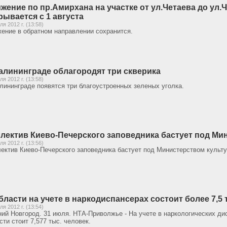
жение по пр.Амирхана на участке от ул.Четаева до ул.
рывается с 1 августа
ля 2012 г. (13:58)
ение в обратном направлении сохранится.
алининграде облагородят три скверика
ля 2012 г. (13:58)
лининграде появятся три благоустроенных зеленых уголка.
лектив Киево-Печерского заповедника бастует под Ми
ля 2012 г. (13:56)
ектив Киево-Печерского заповедника бастует под Министерством культу
бласти на учете в наркодиспансерах состоит более 7,5 
ля 2012 г. (13:54)
ий Новгород. 31 июля. НТА-Приволжье - На учете в наркологических д
сти стоит 7,577 тыс. человек.