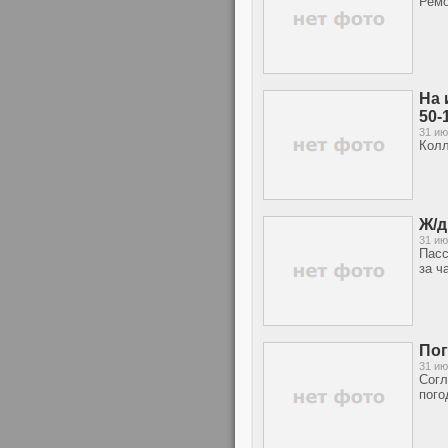
Ремо
На 
50-
31 ию
Колл
Ж/д
31 ию
Пасс
за ч
Пог
31 ию
Согл
пого