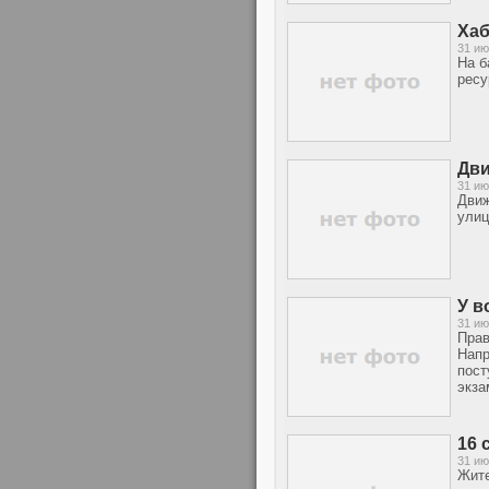
Хаб
31 ию
На б
ресу
Дви
31 ию
Движ
улиц
У в
31 ию
Прав
Напр
пост
экза
16 
31 ию
Жите