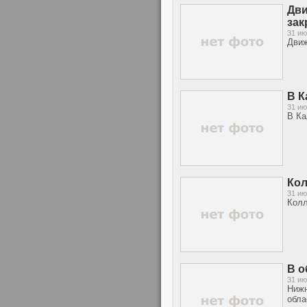
Дви
зак
31 ию
Движ
В К
31 ию
В Ка
Кол
31 ию
Колл
В о
31 ию
Нижн
обла