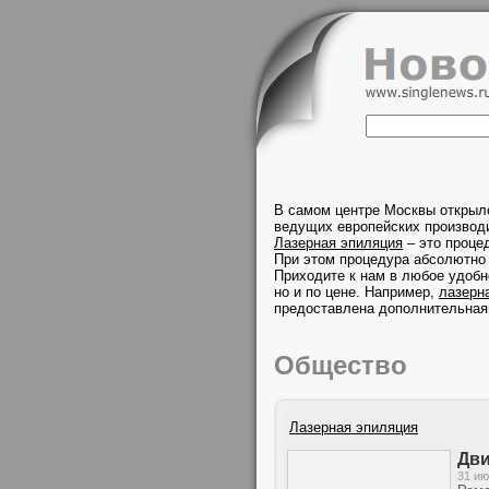
В самом центре Москвы открыл
ведущих европейских производи
Лазерная эпиляция
– это проце
При этом процедура абсолютно 
Приходите к нам в любое удобн
но и по цене. Например,
лазерн
предоставлена дополнительная
Общество
Лазерная эпиляция
Дви
31 ию