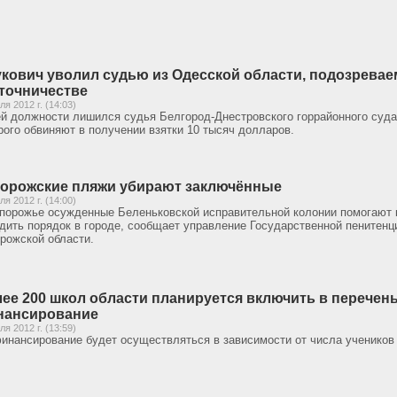
кович уволил судью из Одесской области, подозревае
точничестве
ля 2012 г. (14:03)
й должности лишился судья Белгород-Днестровского горрайонного суда
рого обвиняют в получении взятки 10 тысяч долларов.
орожские пляжи убирают заключённые
ля 2012 г. (14:00)
порожье осужденные Беленьковской исправительной колонии помогаю
дить порядок в городе, сообщает управление Государственной пенитен
рожской области.
ее 200 школ области планируется включить в перечен
нансирование
ля 2012 г. (13:59)
инансирование будет осуществляться в зависимости от числа учеников