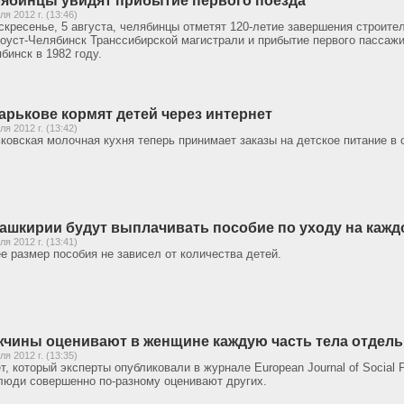
ябинцы увидят прибытие первого поезда
ля 2012 г. (13:46)
скресенье, 5 августа, челябинцы отметят 120-летие завершения строит
оуст-Челябинск Транссибирской магистрали и прибытие первого пассажи
бинск в 1982 году.
арькове кормят детей через интернет
ля 2012 г. (13:42)
ковская молочная кухня теперь принимает заказы на детское питание в
ашкирии будут выплачивать пособие по уходу на кажд
ля 2012 г. (13:41)
е размер пособия не зависел от количества детей.
чины оценивают в женщине каждую часть тела отдел
ля 2012 г. (13:35)
т, который эксперты опубликовали в журнале European Journal of Social P
люди совершенно по-разному оценивают других.