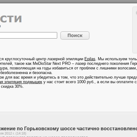
ся круглосуточный центр лазерной эпиляции
Epilas
. Мы используем толь
телей, такое как MeDioStar Next PRO – лазер последнего поколения Гер
дура, позволяющая на годы избавиться от проблем с лишними волосами, 
безболезненна и безопасна.
ое для вас время и убедитесь в том, что это действительно лучше предл
ая эпиляция подмышек
у нас стоит всего 1000 руб., а если вы оплатите с
 скидка 30%.
жение по Горьковскому шоссе частично восстановлен
ля 2012 г. (14:18)