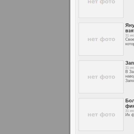
Яну
взя
31 ию
Свое
кото
Зап
31 ию
В За
наво
Запо
Бол
фи
31 ию
Их ф