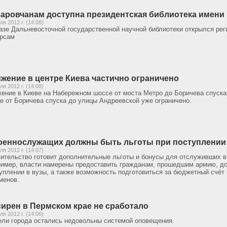
аровчанам доступна президентская библиотека имени
ля 2012 г. (14:08)
азе Дальневосточной государственной научной библиотеки открылся рег
рсам
жение в центре Киева частично ограничено
ля 2012 г. (14:08)
ение в Киеве на Набережном шоссе от моста Метро до Боричева спуска
е от Боричева спуска до улицы Андреевской уже ограничено.
оеннослужащих должны быть льготы при поступлении
ля 2012 г. (14:07)
ительство готовит дополнительные льготы и бонусы для отслуживших в
имер, власти намерены предоставить гражданам, прошедшим армию, до
уплении в вузы, а также возможность подготовиться за бюджетный счёт
менов.
сирен в Пермском крае не сработало
ля 2012 г. (14:06)
ли города остались недовольны системой оповещения.