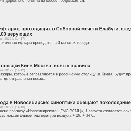
нт дорожного полотна на шоссе продолжается.
ифтарах, проходящих в Соборной мечети Елабуги, еже
100 верующих
ля 2012 г. (14:17)
ективные ифтары проводятся в 3 мечетях города.
 поездки Киев-Москва: новые правила
ля 2012 г. (14:12)
ажиры, которые отправляются в российскую столицу из Киева, будут пр
ас до отправления поезда
ода в Новосибирске: синоптики обещают похолодание
ля 2012 г. (14:10)
асно прогнозу «Новосибирского ЦГМС-РСМЦ», 1 августа ожидается сох
ды: максимальная температура воздуха + 29, + 34 С.