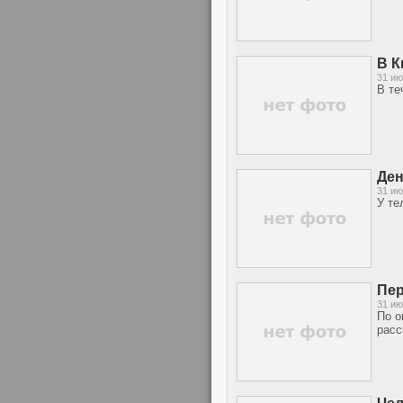
В К
31 ию
В те
Ден
31 ию
У те
Пер
31 ию
По о
расс