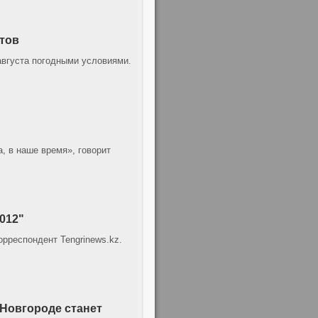
тов
августа погодными условиями.
, в наше время», говорит
012"
рреспондент Tengrinews.kz.
Новгороде станет