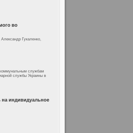
мого во
 Александр Гукаленко,
т коммунальным службам
циарной службы Украины в
ь на индивидуальное