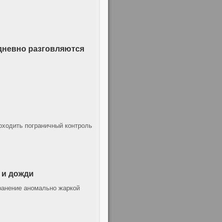
дневно разговляются
оходить пограничный контроль
 и дожди
ранение аномально жаркой