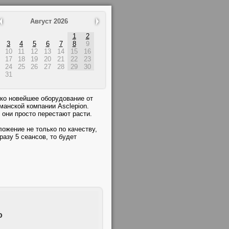
Август 2026
1
2
3
4
5
6
7
8
9
10
11
12
13
14
15
16
17
18
19
20
21
22
23
24
25
26
27
28
29
30
31
ко новейшее оборудование от
манской компании Asclepion.
они просто перестают расти.
ожение не только по качеству,
разу 5 сеансов, то будет
о