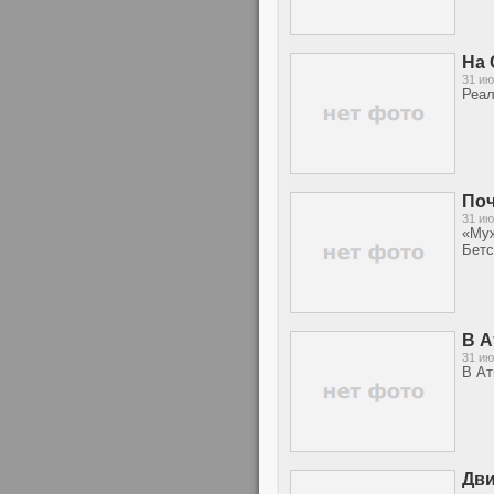
На 
31 ию
Реал
Поч
31 ию
«Муж
Бетс
В А
31 ию
В Ат
Дви