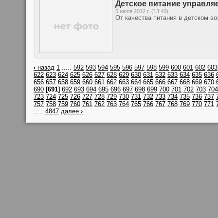
Детское питание управля
5 июля 2012 г. (13:40)
От качества питания в детском во
‹
назад
1
.....
592
593
594
595
596
597
598
599
600
601
602
603
622
623
624
625
626
627
628
629
630
631
632
633
634
635
636
656
657
658
659
660
661
662
663
664
665
666
667
668
669
670
690
[691]
692
693
694
695
696
697
698
699
700
701
702
703
704
723
724
725
726
727
728
729
730
731
732
733
734
735
736
737
757
758
759
760
761
762
763
764
765
766
767
768
769
770
771
.....
4847
далее
›