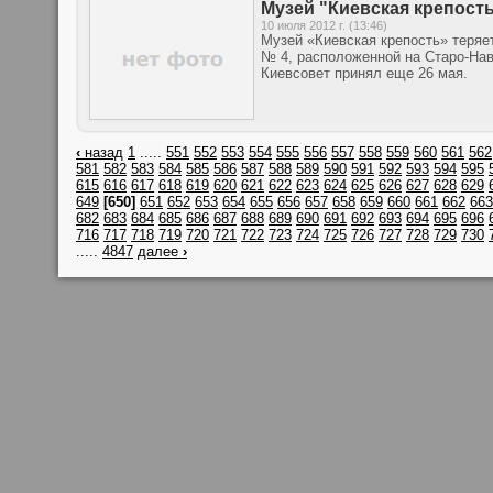
Музей "Киевская крепост
10 июля 2012 г. (13:46)
Музей «Киевская крепость» теряе
№ 4, расположенной на Старо-На
Киевсовет принял еще 26 мая.
‹
назад
1
.....
551
552
553
554
555
556
557
558
559
560
561
562
581
582
583
584
585
586
587
588
589
590
591
592
593
594
595
615
616
617
618
619
620
621
622
623
624
625
626
627
628
629
649
[650]
651
652
653
654
655
656
657
658
659
660
661
662
663
682
683
684
685
686
687
688
689
690
691
692
693
694
695
696
716
717
718
719
720
721
722
723
724
725
726
727
728
729
730
.....
4847
далее
›