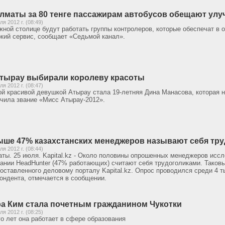
лматы за 80 тенге пассажирам автобусов обещают улу
ля 2012 г. (08:49)
ной столице будут работать группы контролеров, которые обеспечат в 
кий сервис, сообщает «Седьмой канал».
тырау выбирали королеву красоты
ля 2012 г. (08:47)
й красивой девушкой Атырау стала 19-летняя Дина Манасова, которая н
чила звание «Мисс Атырау-2012».
ше 47% казахстанских менеджеров называют себя тр
ля 2012 г. (08:44)
ты. 25 июля. Kapital.kz - Около половины опрошенных менеджеров исс
ании HeadHunter (47% работающих) считают себя трудоголиками. Таков
оставленного деловому порталу Kapital.kz. Опрос проводился среди 4 т
ондента, отмечается в сообщении.
а Ким стала почетным гражданином Чукотки
ля 2012 г. (08:25)
о лет она работает в сфере образования