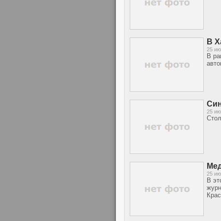
В Х
25 ию
В ра
авто
Син
25 ию
Стол
Мед
25 ию
В эт
журн
Крас