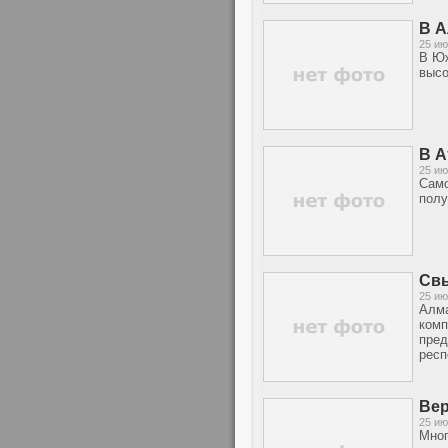
В А
25 ию
В Юж
высо
В А
25 ию
Само
полу
Свы
25 ию
Алма
комп
пред
респ
Вер
25 ию
Мног