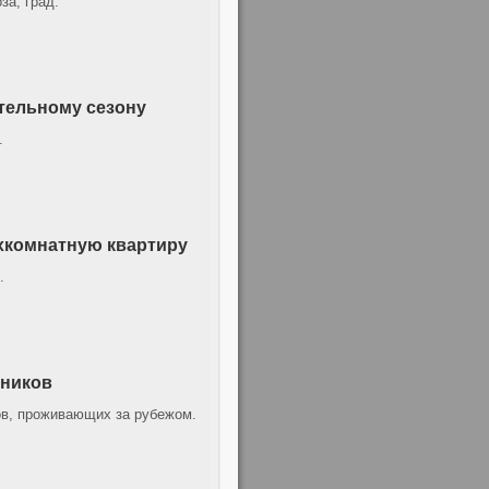
а, град.
тельному сезону
.
ехкомнатную квартиру
.
нников
ов, проживающих за рубежом.