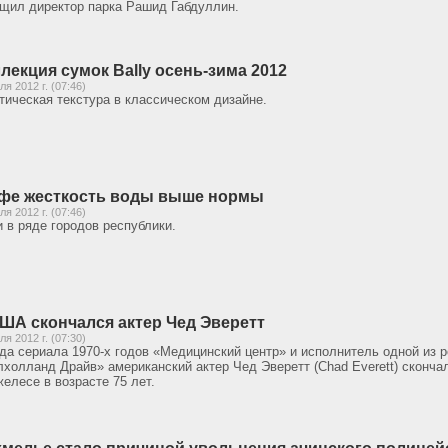
щил директор парка Рашид Габдуллин.
лекция сумок Bally осень-зима 2012
ля 2012 г. (07:46)
тическая текстура в классическом дизайне.
фе жесткость воды выше нормы
ля 2012 г. (07:46)
и в ряде городов республики.
ША скончался актер Чед Эверетт
ля 2012 г. (07:30)
да сериала 1970-х годов «Медицинский центр» и исполнитель одной из
холланд Драйв» американский актер Чед Эверетт (Chad Everett) скончал
елесе в возрасте 75 лет.