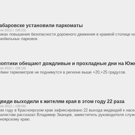
абаровске установили паркоматы
ля 2012 г. (08:23)
мках повышения безопасности дорожного движения в краевой столице н
мобильных парковок.
оптики обещают дождливые и прохладные дни на Юж
ля 2012 г. (08:19)
бики термометров не поднимутся в регионе выше +20,+25 градусов.
веди выходили к жителям края в этом году 22 раза
ля 2012 г. (08:09)
ом году в Красноярском крае зафиксировано 22 выхода медведей к нас
алистам рассказал Владимир Званцев, заместитель руководителя служ
ноярскому краю.