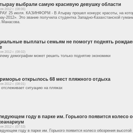
тырау выбрали самую красивую девушку области
ля 2012 г. (08:06)
АУ. 25 июля. КАЗИНФОРМ - В Атырау прошел конкурс красоты, на кот
ау-2012». Это звание получила студентка Западно-Казахстанской гуман
 Манасова.
иальные выплаты семьям не помогут поднять рождае
е
ля 2012 г. (08:02)
лему демографии может решить только поднятие экономики
риморье открылось 68 мест пляжного отдыха
ля 2012 г. (08:01)
отслеживает ситуацию на пляжах
ледующем году в парке им. Горького появится колесо 
кеанариум
ля 2012 г. (07:53)
едующем году в парке им. Горького появится колесо обозрения высотой 