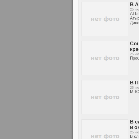
В А
25 ию
АТЫР
Атыр
Дина
Соц
кра
25 ию
Проб
В П
25 ию
МЧС 
В с
и о
25 ию
В сл