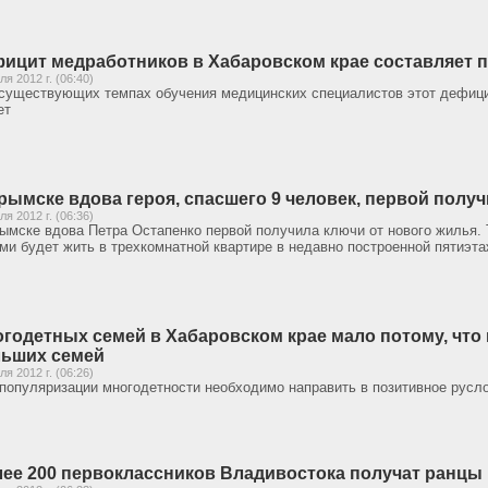
ицит медработников в Хабаровском крае составляет п
ля 2012 г. (06:40)
существующих темпах обучения медицинских специалистов этот дефицит
ет
рымске вдова героя, спасшего 9 человек, первой полу
ля 2012 г. (06:36)
ымске вдова Петра Остапенко первой получила ключи от нового жилья.
ми будет жить в трехкомнатной квартире в недавно построенной пятиэт
годетных семей в Хабаровском крае мало потому, что
ьших семей
ля 2012 г. (06:26)
популяризации многодетности необходимо направить в позитивное русл
ее 200 первоклассников Владивостока получат ранцы 