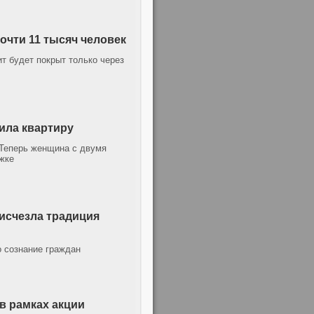
очти 11 тысяч человек
 будет покрыт только через
чила квартиру
 Теперь женщина с двумя
ажке
 исчезла традиция
о сознание граждан
в рамках акции