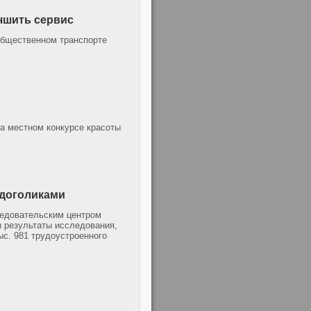
чшить сервис
общественном транспорте
а местном конкурсе красоты
удоголиками
ледовательским центром
ы результаты исследования,
ыс. 981 трудоустроенного