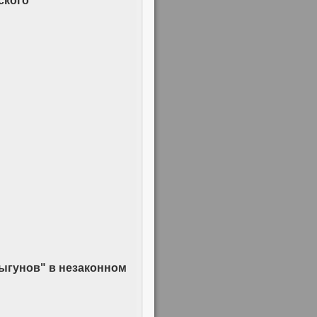
ского
ыгунов" в незаконном