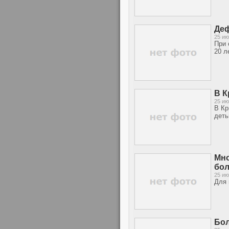
Деф
25 ию
При 
20 л
В К
25 ию
В Кр
деть
Мно
бол
25 ию
Для 
Бол