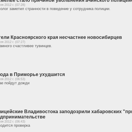
мелье стало причиной увольнения ачинского полицей
ля 2012 г. (07:28)
олог заметил странности в поведение у сотрудника полиции.
ели Красноярского края несчастнее новосибирцев
ля 2012 г. (07:27)
амного счастливее тувинцев.
ода в Приморье ухудшится
ля 2012 г. (06:53)
ае пойдут дожди
ицейские Владивостока заподозрили хабаровских "пр
дпринимательстве
ля 2012 г. (06:43)
одится проверка