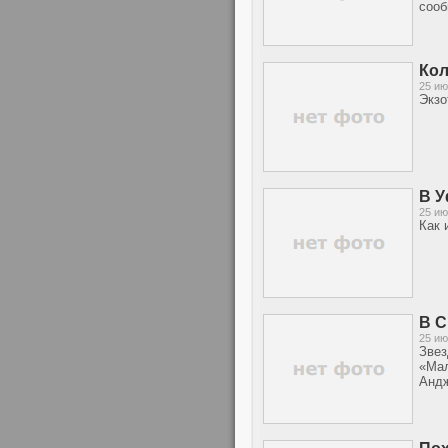
сооб
Кол
25 ию
Экзо
В У
25 ию
Как 
В С
25 ию
Звез
«Мал
Андж