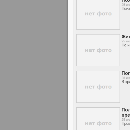
Пох
25 ию
Псих
Жит
25 ию
Но н
Пог
25 ию
В кр
Пол
пре
25 ию
Пров