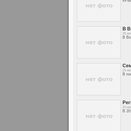
КРЫМ
В В
25 ию
В Во
Сем
25 ию
В по
Рег
25 ию
В 20