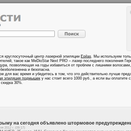
ся круглосуточный центр лазерной эпиляции
Epilas
. Мы используем толь
телей, такое как MeDioStar Next PRO – лазер последнего поколения Гер
дура, позволяющая на годы избавиться от проблем с лишними волосами, 
безболезненна и безопасна.
ое для вас время и убедитесь в том, что это действительно лучше предл
ая эпиляция подмышек
у нас стоит всего 1000 руб., а если вы оплатите с
 скидка 30%.
рыму на сегодня объявлено штормовое предупрежден
ля 2012 г. (09:17)