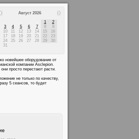
Август 2026
1
2
3
4
5
6
7
8
9
10
11
12
13
14
15
16
17
18
19
20
21
22
23
24
25
26
27
28
29
30
31
ко новейшее оборудование от
манской компании Asclepion.
они просто перестают расти.
ожение не только по качеству,
разу 5 сеансов, то будет
ие