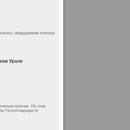
ачалось оборудование платных
ном Урале
еленным пунктам. Об этом
бы Госохотнадзора по