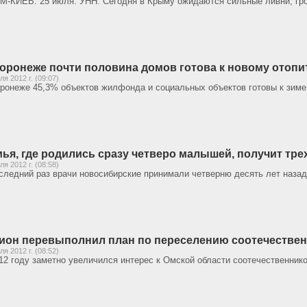
-КИЕВ. 25 июля. УНН. Сегодня в Крыму ожидаются сильные ливни, гроз
оронеже почти половина домов готова к новому отопи
ля 2012 г. (09:07)
ронеже 45,3% объектов жилфонда и социальных объектов готовы к зиме
ья, где родились сразу четверо малышей, получит тр
ля 2012 г. (08:58)
следний раз врачи новосибирские принимали четверню десять лет назад
ион перевыполнил план по переселению соотечестве
ля 2012 г. (08:52)
12 году заметно увеличился интерес к Омской области соотечественник