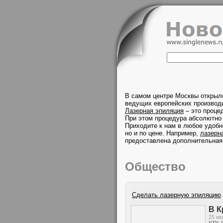
В самом центре Москвы открыл
ведущих европейских производи
Лазерная эпиляция
– это проце
При этом процедура абсолютно 
Приходите к нам в любое удобн
но и по цене. Например,
лазерн
предоставлена дополнительная
Общество
Сделать лазерную эпиляцию
В К
25 ию