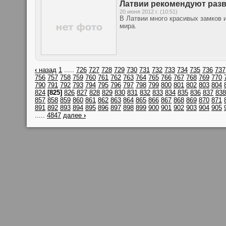
Латвии рекомендуют раз
20 июня 2012 г. (10:51)
В Латвии много красивых замков 
мира.
‹
назад
1
.....
726
727
728
729
730
731
732
733
734
735
736
737
756
757
758
759
760
761
762
763
764
765
766
767
768
769
770
790
791
792
793
794
795
796
797
798
799
800
801
802
803
804
824
[825]
826
827
828
829
830
831
832
833
834
835
836
837
838
857
858
859
860
861
862
863
864
865
866
867
868
869
870
871
891
892
893
894
895
896
897
898
899
900
901
902
903
904
905
.....
4847
далее
›