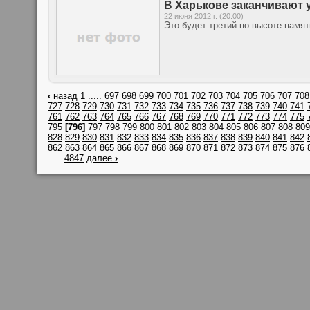
В Харькове заканчивают 
22 июня 2012 г. (20:00)
Это будет третий по высоте памя
‹
назад
1
.....
697
698
699
700
701
702
703
704
705
706
707
708
727
728
729
730
731
732
733
734
735
736
737
738
739
740
741
761
762
763
764
765
766
767
768
769
770
771
772
773
774
775
795
[796]
797
798
799
800
801
802
803
804
805
806
807
808
809
828
829
830
831
832
833
834
835
836
837
838
839
840
841
842
862
863
864
865
866
867
868
869
870
871
872
873
874
875
876
.....
4847
далее
›