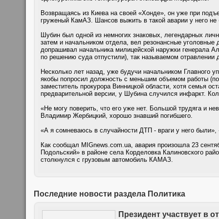
Возвращаясь из Киева на своей «Хонде», он уже при подъ
груженый КамАЗ. Шансов выжить в такой аварии у него не 
Шубин был одной из немногих знаковых, легендарных лич
затем и начальником отдела, вел резонансные уголовные д
допрашивал начальника милицейской наружки генерала Алек
по решению суда отпустили), так называемом отравлении 
Несколько лет назад, уже будучи начальником Главного у
якобы попросил должность с меньшим объемом работы (по
заместитель прокурора Винницкой области, хотя семья ос
предварительной версии, у Шубина случился инфаркт. Кол
«Не могу поверить, что его уже нет. Большой трудяга и не
Владимир Жербицкий, хорошо знавший погибшего.
«А я сомневаюсь в случайности ДТП - враги у него были»
Как сообщал МIGnews.com.ua, авария произошла 23 сентяб
Подольский» в районе села Корделовка Калиновского райо
столкнулся с грузовым автомобиль КАМАЗ.
Последние новости раздела Политика
Президент участвует в о