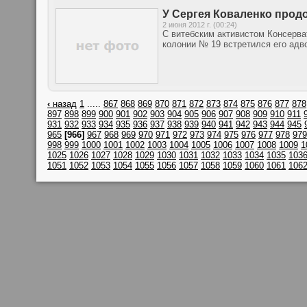
У Сергея Коваленко про
2 июня 2012 г. (00:24)
С витебским активистом Консерва
колонии № 19 встретился его адво
‹
назад
1
.....
867
868
869
870
871
872
873
874
875
876
877
878
897
898
899
900
901
902
903
904
905
906
907
908
909
910
911
931
932
933
934
935
936
937
938
939
940
941
942
943
944
945
965
[966]
967
968
969
970
971
972
973
974
975
976
977
978
979
998
999
1000
1001
1002
1003
1004
1005
1006
1007
1008
1009
1
1025
1026
1027
1028
1029
1030
1031
1032
1033
1034
1035
103
1051
1052
1053
1054
1055
1056
1057
1058
1059
1060
1061
106