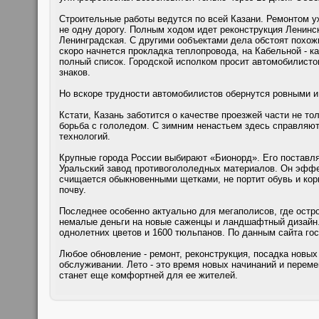
Строительные работы ведутся по всей Казани. Ремонтом у
не одну дорогу. Полным ходом идет реконструкция Ленинс
Ленинградская. С другими ообъектами дела обстоят похож
скоро начнется прокладка теплопровода, на Кабельной - ка
полный список. Городской исполком просит автомобилист
знаков.
Но вскоре трудности автомобилистов обернутся ровными и
Кстати, Казань заботится о качестве проезжей части не т
борьба с гололедом. С зимним ненастьем здесь справляю
технологий.
Крупные города России выбирают «Бионорд». Его поставляе
Уральский завод противогололедных материалов. Он эффек
счищается обыкновенными щетками, не портит обувь и кор
почву.
Последнее особенно актуально для мегаполисов, где остро
немалые деньги на новые саженцы и ландшафтный дизайн. 
однолетних цветов и 1600 тюльпанов. По данным сайта госз
Любое обновление - ремонт, реконструкция, посадка новых
обслуживании. Лето - это время новых начинаний и перем
станет еще комфортней для ее жителей.