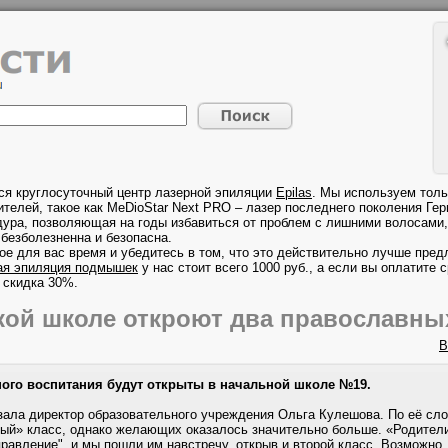
ся круглосуточный центр лазерной эпиляции
Epilas
. Мы используем толь
телей, такое как MeDioStar Next PRO – лазер последнего поколения Гер
дура, позволяющая на годы избавиться от проблем с лишними волосами, 
безболезненна и безопасна.
ое для вас время и убедитесь в том, что это действительно лучше предл
ая эпиляция подмышек
у нас стоит всего 1000 руб., а если вы оплатите с
 скидка 30%.
кой школе откроют два православны
В
ого воспитания будут открыты в начальной школе №19.
ала директор образовательного учреждения Ольга Кулешова. По её сло
ый» класс, однако желающих оказалось значительно больше. «Родители
равление", и мы пошли им навстречу, открыв и второй класс. Возможно,