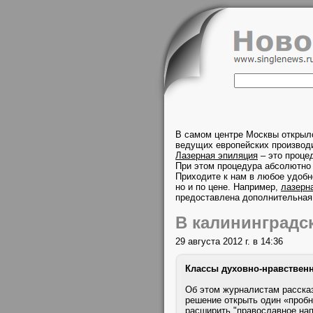
В самом центре Москвы открыл
ведущих европейских производи
Лазерная эпиляция
– это проце
При этом процедура абсолютно 
Приходите к нам в любое удобн
но и по цене. Например,
лазерн
предоставлена дополнительная
В калининградс
29 августа 2012 г. в 14:36
Классы духовно-нравственн
Об этом журналистам рассказ
решение открыть один «пробн
расширить "православное нап