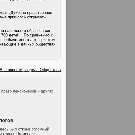
ивы. «Духовно-нравственное
даже пришлось открывать
ля начального образования
 700 детей. «По сравнению с
 не было много лет. При этом
оживающие в дачных обществах.
Все новости раздела Общество
›
 право пенсионеров и других
логов
десь был открыт огромный
 и глины. По мнению