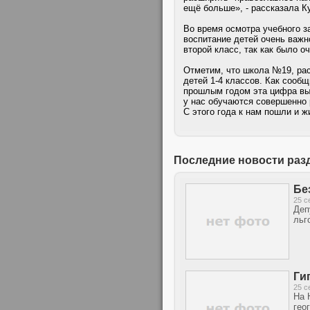
ещё больше», - рассказала К
Во время осмотра учебного з
воспитание детей очень важн
второй класс, так как было 
Отметим, что школа №19, рас
детей 1-4 классов. Как сооб
прошлым годом эта цифра выр
у нас обучаются совершенно 
С этого года к нам пошли и ж
Последние новости раз
Бе
25 с
Деп
льг
Ги
25 с
На 
гео