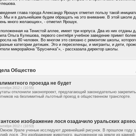
улешова.
аведения глава города Александр Ярошук отметил пользу такой инициат
о. Мы и в дальнейшем будем обращать на это внимание. В этой школе 
очень много желающих», - отметил Ярошук.
положенная на Тенистой аллее, имеет три корпуса. Два из них отданы д
щила Ольга Кулешова, первого сентября учебное заведение примет более
осла на 80 человек. Во многом это связано с ремонтом школы, которого
разные категории детишек. Это и переселенцы, и мигранты, и дети, пр
ители микрорайона "Брусничка"», - рассказала директор школы.
дела Общество
злимитного проезда не будет
ентября 2012 г. (10:55)
утаты отклонили законопроект, предлагающий законодательно закрепить
отников на безлимитный льготный проезд в общественном транспорте.
гантское изображение лося озадачило уральских архео
ентября 2012 г. (10:53)
Южном Урале ученые исследуют древнейший рисунок. В прошлом году з
глиф лося. Это изображение животного, выложенное на земле из камней