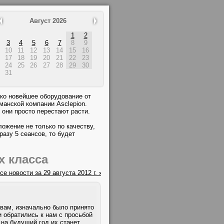
Август 2026
1
2
3
4
5
6
7
8
9
10
11
12
13
14
15
16
17
18
19
20
21
22
23
24
25
26
27
28
29
30
31
ко новейшее оборудование от
манской компании Asclepion.
они просто перестают расти.
ожение не только по качеству,
разу 5 сеансов, то будет
х класса
се новости за 29 августа 2012 г.
›
вам, изначально было принято
 обратились к нам с просьбой
 на будущий год их станет